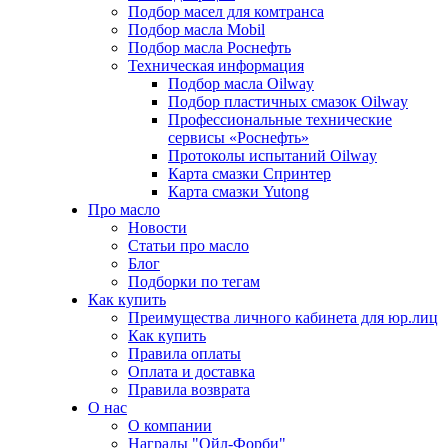
Подбор масел для комтранса
Подбор масла Mobil
Подбор масла Роснефть
Техническая информация
Подбор масла Oilway
Подбор пластичных смазок Oilway
Профессиональные технические
сервисы «Роснефть»
Протоколы испытаний Oilway
Карта смазки Спринтер
Карта смазки Yutong
Про масло
Новости
Статьи про масло
Блог
Подборки по тегам
Как купить
Преимущества личного кабинета для юр.лиц
Как купить
Правила оплаты
Оплата и доставка
Правила возврата
О нас
О компании
Награды "Ойл-Форби"