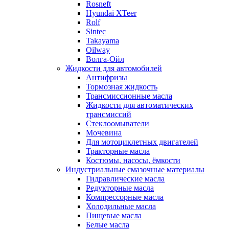
Rosneft
Hyundai XTeer
Rolf
Sintec
Takayama
Oilway
Волга-Ойл
Жидкости для автомобилей
Антифризы
Тормозная жидкость
Трансмиссионные масла
Жидкости для автоматических
трансмиссий
Стеклоомыватели
Мочевина
Для мотоциклетных двигателей
Тракторные масла
Костюмы, насосы, ёмкости
Индустриальные смазочные материалы
Гидравлические масла
Редукторные масла
Компрессорные масла
Холодильные масла
Пищевые масла
Белые масла