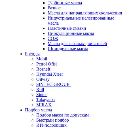
Турбинные масла
Разное
Масла для направляющих скольжения
Индустриальные нелегированные
масла
Пластичные смазки
Циркуляционные масла
СОЖ
Масла для газовых двигателей
Шпиндельные масла
Бренды
Mobil
Petrol Ofisi
Rosneft
Hyundai Xteer
Oilway
SINTEC GROUP:
Rolf
Sintec
Takayama
MIRAX
Подбор масла
Подбор масел по допускам
Быстрый подбор
ИИ-подборщик