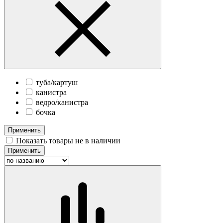
туба/картуш
канистра
ведро/канистра
бочка
Применить
Показать товары не в наличии
Применить