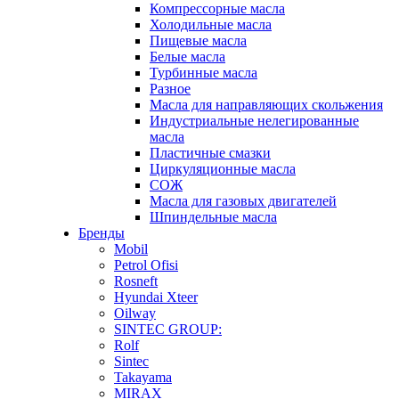
Компрессорные масла
Холодильные масла
Пищевые масла
Белые масла
Турбинные масла
Разное
Масла для направляющих скольжения
Индустриальные нелегированные
масла
Пластичные смазки
Циркуляционные масла
СОЖ
Масла для газовых двигателей
Шпиндельные масла
Бренды
Mobil
Petrol Ofisi
Rosneft
Hyundai Xteer
Oilway
SINTEC GROUP:
Rolf
Sintec
Takayama
MIRAX