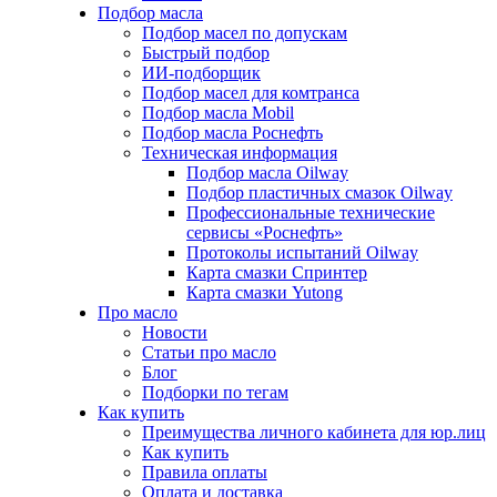
Подбор масла
Подбор масел по допускам
Быстрый подбор
ИИ-подборщик
Подбор масел для комтранса
Подбор масла Mobil
Подбор масла Роснефть
Техническая информация
Подбор масла Oilway
Подбор пластичных смазок Oilway
Профессиональные технические
сервисы «Роснефть»
Протоколы испытаний Oilway
Карта смазки Спринтер
Карта смазки Yutong
Про масло
Новости
Статьи про масло
Блог
Подборки по тегам
Как купить
Преимущества личного кабинета для юр.лиц
Как купить
Правила оплаты
Оплата и доставка