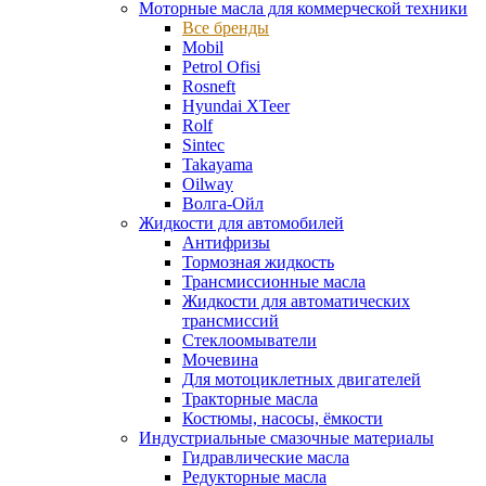
Моторные масла для коммерческой техники
Все бренды
Mobil
Petrol Ofisi
Rosneft
Hyundai XTeer
Rolf
Sintec
Takayama
Oilway
Волга-Ойл
Жидкости для автомобилей
Антифризы
Тормозная жидкость
Трансмиссионные масла
Жидкости для автоматических
трансмиссий
Стеклоомыватели
Мочевина
Для мотоциклетных двигателей
Тракторные масла
Костюмы, насосы, ёмкости
Индустриальные смазочные материалы
Гидравлические масла
Редукторные масла