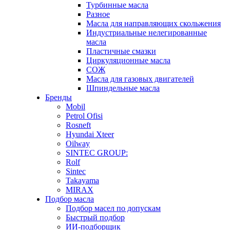
Турбинные масла
Разное
Масла для направляющих скольжения
Индустриальные нелегированные
масла
Пластичные смазки
Циркуляционные масла
СОЖ
Масла для газовых двигателей
Шпиндельные масла
Бренды
Mobil
Petrol Ofisi
Rosneft
Hyundai Xteer
Oilway
SINTEC GROUP:
Rolf
Sintec
Takayama
MIRAX
Подбор масла
Подбор масел по допускам
Быстрый подбор
ИИ-подборщик