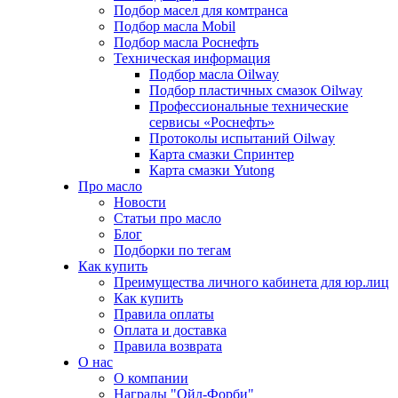
Подбор масел для комтранса
Подбор масла Mobil
Подбор масла Роснефть
Техническая информация
Подбор масла Oilway
Подбор пластичных смазок Oilway
Профессиональные технические
сервисы «Роснефть»
Протоколы испытаний Oilway
Карта смазки Спринтер
Карта смазки Yutong
Про масло
Новости
Статьи про масло
Блог
Подборки по тегам
Как купить
Преимущества личного кабинета для юр.лиц
Как купить
Правила оплаты
Оплата и доставка
Правила возврата
О нас
О компании
Награды "Ойл-Форби"