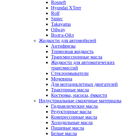
Rosneft
Hyundai XTeer
Rolf
Sintec
Takayama
Oilway
Волга-Ойл
Жидкости для автомобилей
Антифризы
Тормозная жидкость
Трансмиссионные масла
Жидкости для автоматических
трансмиссий
Стеклоомыватели
Мочевина
Для мотоциклетных двигателей
Тракторные масла
Костюмы, насосы, ёмкости
Индустриальные смазочные материалы
Гидравлические масла
Редукторные масла
Компрессорные масла
Холодильные масла
Пищевые масла
Белые масла