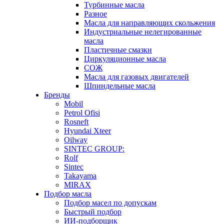
Турбинные масла
Разное
Масла для направляющих скольжения
Индустриальные нелегированные
масла
Пластичные смазки
Циркуляционные масла
СОЖ
Масла для газовых двигателей
Шпиндельные масла
Бренды
Mobil
Petrol Ofisi
Rosneft
Hyundai Xteer
Oilway
SINTEC GROUP:
Rolf
Sintec
Takayama
MIRAX
Подбор масла
Подбор масел по допускам
Быстрый подбор
ИИ-подборщик