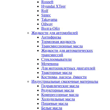
Rosneft
Hyundai XTeer
Rolf
Sintec
Takayama
Oilway
Волга-Ойл
Жидкости для автомобилей
Антифризы
Тормозная жидкость
Трансмиссионные масла
Жидкости для автоматических
трансмиссий
Стеклоомыватели
Мочевина
Для мотоциклетных двигателей
Тракторные масла
Костюмы, насосы, ёмкости
Индустриальные смазочные материалы
Гидравлические масла
Редукторные масла
Компрессорные масла
Холодильные масла
Пищевые масла
Белые масла