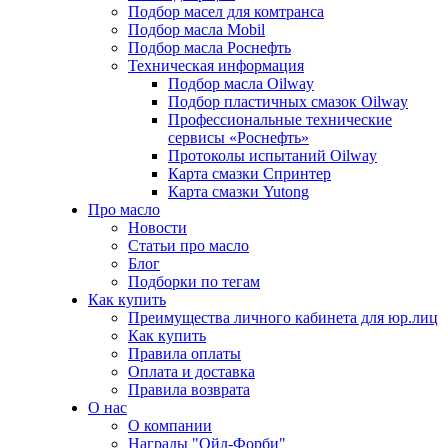
Подбор масел для комтранса
Подбор масла Mobil
Подбор масла Роснефть
Техническая информация
Подбор масла Oilway
Подбор пластичных смазок Oilway
Профессиональные технические
сервисы «Роснефть»
Протоколы испытаний Oilway
Карта смазки Спринтер
Карта смазки Yutong
Про масло
Новости
Статьи про масло
Блог
Подборки по тегам
Как купить
Преимущества личного кабинета для юр.лиц
Как купить
Правила оплаты
Оплата и доставка
Правила возврата
О нас
О компании
Награды "Ойл-Форби"