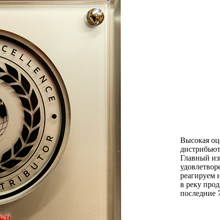
Высокая оц
дистрибьют
Главный из
удовлетвор
реагируем 
в реку про
последние 7