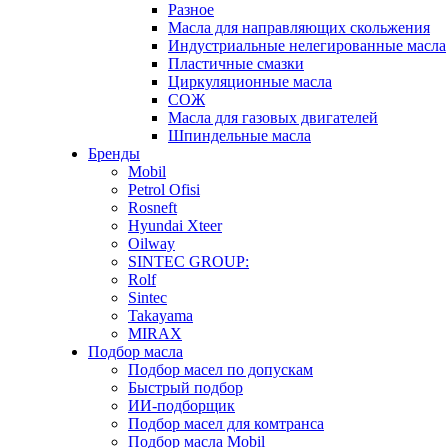
Разное
Масла для направляющих скольжения
Индустриальные нелегированные масла
Пластичные смазки
Циркуляционные масла
СОЖ
Масла для газовых двигателей
Шпиндельные масла
Бренды
Mobil
Petrol Ofisi
Rosneft
Hyundai Xteer
Oilway
SINTEC GROUP:
Rolf
Sintec
Takayama
MIRAX
Подбор масла
Подбор масел по допускам
Быстрый подбор
ИИ-подборщик
Подбор масел для комтранса
Подбор масла Mobil