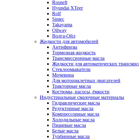
Rosneft
Hyundai XTeer
Rolf
Sintec
Takayama
Oilway
Волга-Ойл
Жидкости для автомобилей
Антифризы
Тормозная жидкость
Трансмиссионные масла
Жидкости для автоматических трансмис
Стеклоомыватели
Мочевина
Для мотоциклетных двигателей
Тракторные масла
Костюмы, насосы, ёмкости
Индустриальные смазочные материалы
Гидравлические масла
Редукторные масла
Компрессорные масла
Холодильные масла
Пищевые масла
Белые масла
Турбинные масла