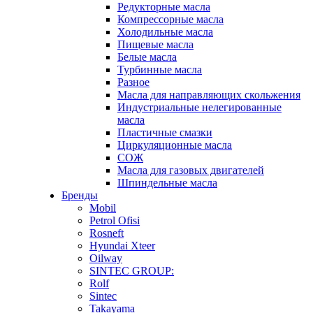
Редукторные масла
Компрессорные масла
Холодильные масла
Пищевые масла
Белые масла
Турбинные масла
Разное
Масла для направляющих скольжения
Индустриальные нелегированные
масла
Пластичные смазки
Циркуляционные масла
СОЖ
Масла для газовых двигателей
Шпиндельные масла
Бренды
Mobil
Petrol Ofisi
Rosneft
Hyundai Xteer
Oilway
SINTEC GROUP:
Rolf
Sintec
Takayama