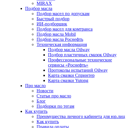
MIRAX
Подбор масла
Подбор масел по допускам
Быстрый подбор
ИИ-подборщик
Подбор масел для комтранса
Подбор масла Mobil
Подбор масла Роснефть
Техническая информация
Подбор масла Oilway
Подбор пластичных смазок Oilway
Профессиональные технические
сервисы «Роснефть»
Протоколы испытаний Oilway
Карта смазки Спринтер
Карта смазки Yutong
Про масло
Новости
Статьи про масло
Блог
Подборки по тегам
Как купить
Преимущества личного кабинета для юр.лиц
Как купить
Правила оплаты