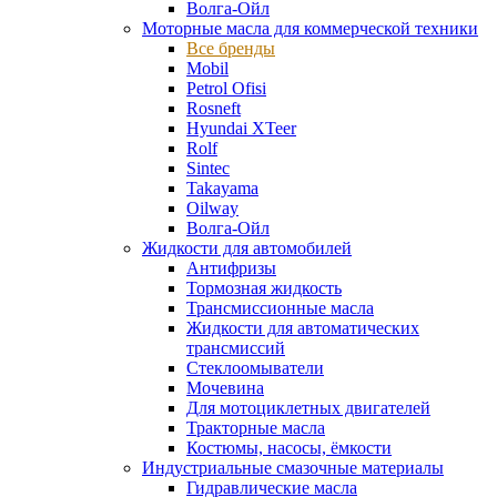
Волга-Ойл
Моторные масла для коммерческой техники
Все бренды
Mobil
Petrol Ofisi
Rosneft
Hyundai XTeer
Rolf
Sintec
Takayama
Oilway
Волга-Ойл
Жидкости для автомобилей
Антифризы
Тормозная жидкость
Трансмиссионные масла
Жидкости для автоматических
трансмиссий
Стеклоомыватели
Мочевина
Для мотоциклетных двигателей
Тракторные масла
Костюмы, насосы, ёмкости
Индустриальные смазочные материалы
Гидравлические масла