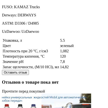
FUSO: KAMAZ Trucks
Derways: DERWAYS
ASTM: D3306 / D4985
UzDaewoo: UzDaewoo
Упаковка, л
5.5
Цвет
зеленый
Плотность при 20 °C, г/см3
1,082
Температура кипения, °C
120
Значение pH
7,8
Запас щелочности, (M/10 HCl), мл
14,82
Оставить отзыв
Отзывов о товаре пока нет
Прочтите перед покупкой