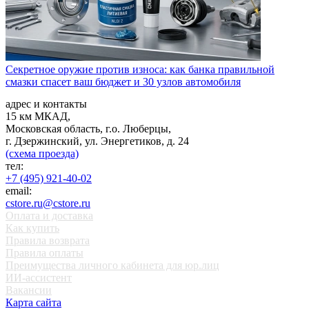
Секретное оружие против износа: как банка правильной
смазки спасет ваш бюджет и 30 узлов автомобиля
адрес и контакты
15 км МКАД,
Московская область, г.о. Люберцы,
г. Дзержинский, ул. Энергетиков, д. 24
(схема проезда)
тел:
+7 (495) 921-40-02
email:
cstore.ru@cstore.ru
Оплата и доставка
Как купить
Правила возврата
Правила оплаты
Преимущества личного кабинета для юр.лиц
ИИ-ассистент
Вакансии
Карта сайта