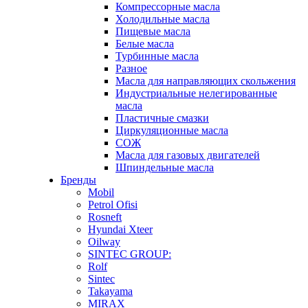
Компрессорные масла
Холодильные масла
Пищевые масла
Белые масла
Турбинные масла
Разное
Масла для направляющих скольжения
Индустриальные нелегированные
масла
Пластичные смазки
Циркуляционные масла
СОЖ
Масла для газовых двигателей
Шпиндельные масла
Бренды
Mobil
Petrol Ofisi
Rosneft
Hyundai Xteer
Oilway
SINTEC GROUP:
Rolf
Sintec
Takayama
MIRAX