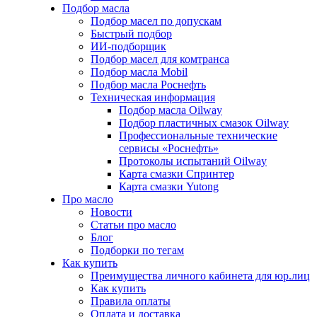
Подбор масла
Подбор масел по допускам
Быстрый подбор
ИИ-подборщик
Подбор масел для комтранса
Подбор масла Mobil
Подбор масла Роснефть
Техническая информация
Подбор масла Oilway
Подбор пластичных смазок Oilway
Профессиональные технические
сервисы «Роснефть»
Протоколы испытаний Oilway
Карта смазки Спринтер
Карта смазки Yutong
Про масло
Новости
Статьи про масло
Блог
Подборки по тегам
Как купить
Преимущества личного кабинета для юр.лиц
Как купить
Правила оплаты
Оплата и доставка