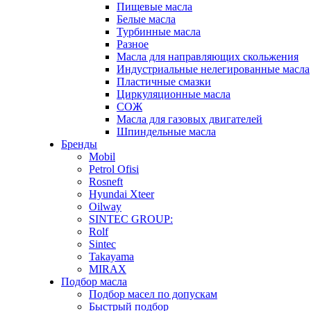
Пищевые масла
Белые масла
Турбинные масла
Разное
Масла для направляющих скольжения
Индустриальные нелегированные масла
Пластичные смазки
Циркуляционные масла
СОЖ
Масла для газовых двигателей
Шпиндельные масла
Бренды
Mobil
Petrol Ofisi
Rosneft
Hyundai Xteer
Oilway
SINTEC GROUP:
Rolf
Sintec
Takayama
MIRAX
Подбор масла
Подбор масел по допускам
Быстрый подбор