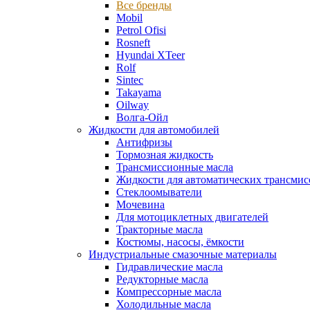
Все бренды
Mobil
Petrol Ofisi
Rosneft
Hyundai XTeer
Rolf
Sintec
Takayama
Oilway
Волга-Ойл
Жидкости для автомобилей
Антифризы
Тормозная жидкость
Трансмиссионные масла
Жидкости для автоматических трансмис
Стеклоомыватели
Мочевина
Для мотоциклетных двигателей
Тракторные масла
Костюмы, насосы, ёмкости
Индустриальные смазочные материалы
Гидравлические масла
Редукторные масла
Компрессорные масла
Холодильные масла