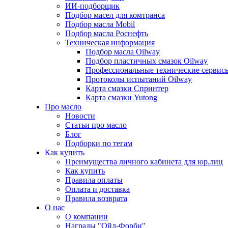
ИИ-подборщик
Подбор масел для комтранса
Подбор масла Mobil
Подбор масла Роснефть
Техническая информация
Подбор масла Oilway
Подбор пластичных смазок Oilway
Профессиональные технические сервис
Протоколы испытаний Oilway
Карта смазки Спринтер
Карта смазки Yutong
Про масло
Новости
Статьи про масло
Блог
Подборки по тегам
Как купить
Преимущества личного кабинета для юр.лиц
Как купить
Правила оплаты
Оплата и доставка
Правила возврата
О нас
О компании
Награды "Ойл-Форби"