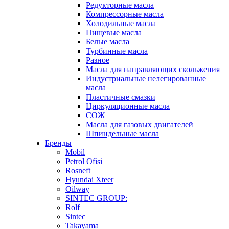
Редукторные масла
Компрессорные масла
Холодильные масла
Пищевые масла
Белые масла
Турбинные масла
Разное
Масла для направляющих скольжения
Индустриальные нелегированные
масла
Пластичные смазки
Циркуляционные масла
СОЖ
Масла для газовых двигателей
Шпиндельные масла
Бренды
Mobil
Petrol Ofisi
Rosneft
Hyundai Xteer
Oilway
SINTEC GROUP:
Rolf
Sintec
Takayama