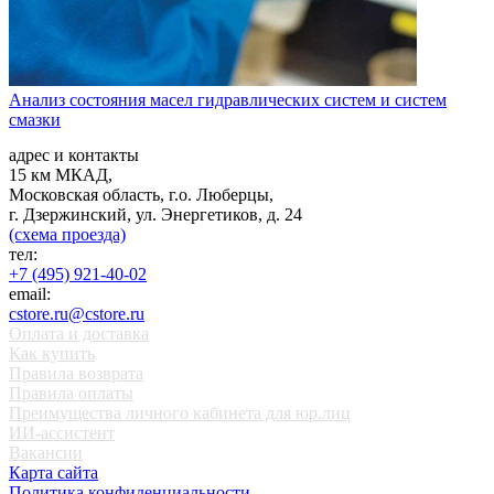
Анализ состояния масел гидравлических систем и систем
смазки
адрес и контакты
15 км МКАД,
Московская область, г.о. Люберцы,
г. Дзержинский, ул. Энергетиков, д. 24
(схема проезда)
тел:
+7 (495) 921-40-02
email:
cstore.ru@cstore.ru
Оплата и доставка
Как купить
Правила возврата
Правила оплаты
Преимущества личного кабинета для юр.лиц
ИИ-ассистент
Вакансии
Карта сайта
Политика конфиденциальности