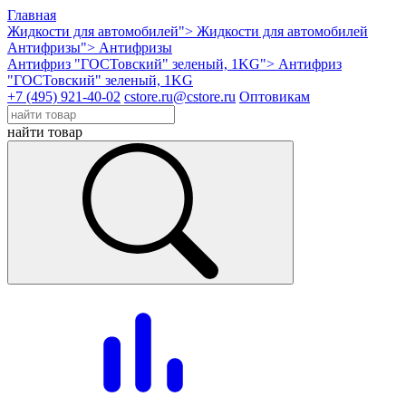
Главная
Жидкости для автомобилей">
Жидкости для автомобилей
Антифризы">
Антифризы
Антифриз "ГОСТовский" зеленый, 1KG">
Антифриз
"ГОСТовский" зеленый, 1KG
+7 (495) 921-40-02
cstore.ru@cstore.ru
Оптовикам
найти товар