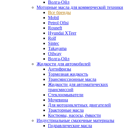
Волга-Ойл
Моторные масла для коммерческой техники
Все бренды
Mobil
Petrol Ofisi
Rosneft
Hyundai XTeer
Rolf
Sintec
Takayama
Oilway
Волга-Ойл
Жидкости для автомобилей
Антифризы
Тормозная жидкость
Трансмиссионные масла
Жидкости для автоматических
трансмиссий
Стеклоомыватели
Мочевина
Для мотоциклетных двигателей
Тракторные масла
Костюмы, насосы, ёмкости
Индустриальные смазочные материалы
Гидравлические масла