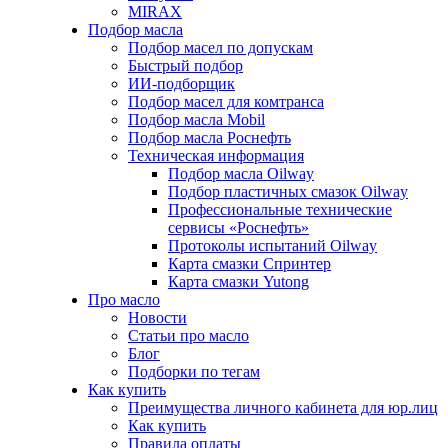
MIRAX
Подбор масла
Подбор масел по допускам
Быстрый подбор
ИИ-подборщик
Подбор масел для комтранса
Подбор масла Mobil
Подбор масла Роснефть
Техническая информация
Подбор масла Oilway
Подбор пластичных смазок Oilway
Профессиональные технические
сервисы «Роснефть»
Протоколы испытаний Oilway
Карта смазки Спринтер
Карта смазки Yutong
Про масло
Новости
Статьи про масло
Блог
Подборки по тегам
Как купить
Преимущества личного кабинета для юр.лиц
Как купить
Правила оплаты