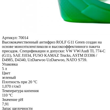
Артикул:
70014
Высококачественный антифриз ROLF G11 Green создан на
основе моноэтиленгликоля и высокоэффективного пакета
присадок. Спецификации и допуски: VW VW/Audi TL 774-C
(G11), SAE J1034, FUSO KAMAZ Trucks, ASTM D3306 /
D4985, D4340, UzDaewoo UzDaewoo, NATO S759.
Упаковка
5 л
Цвет
зеленый
Плотность при 20 °C
1,070 г/см3
Температура кипения
110 °C
Значение pH
7,91
Запас щелочности