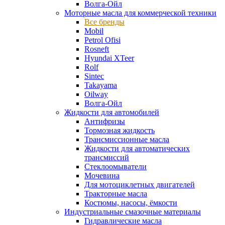
Волга-Ойл
Моторные масла для коммерческой техники
Все бренды
Mobil
Petrol Ofisi
Rosneft
Hyundai XTeer
Rolf
Sintec
Takayama
Oilway
Волга-Ойл
Жидкости для автомобилей
Антифризы
Тормозная жидкость
Трансмиссионные масла
Жидкости для автоматических
трансмиссий
Стеклоомыватели
Мочевина
Для мотоциклетных двигателей
Тракторные масла
Костюмы, насосы, ёмкости
Индустриальные смазочные материалы
Гидравлические масла