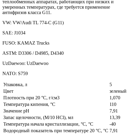
теплообменных аппаратах, работающих при низких и
умеренных температурах, где требуется применение
антифризов класса G11.
VW: VW/Audi TL 774-C (G11)
SAE: J1034
FUSO: KAMAZ Trucks
ASTM: D3306 / D4985, D4340
UzDaewoo: UzDaewoo
NATO: S759
Упаковка, л
5
Цвет
зеленый
Плотность при 20 °C, г/см3
1,070
Температура кипения, °C
110
Значение pH
7,91
Запас щелочности, (M/10 HCl), мл
13,39
Температура начала кристаллизации, °С, °С
-40
Водородный показатель при температуре 20 °С, °С
7,91