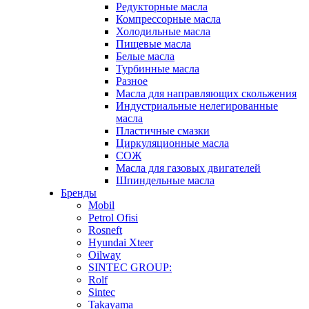
Редукторные масла
Компрессорные масла
Холодильные масла
Пищевые масла
Белые масла
Турбинные масла
Разное
Масла для направляющих скольжения
Индустриальные нелегированные
масла
Пластичные смазки
Циркуляционные масла
СОЖ
Масла для газовых двигателей
Шпиндельные масла
Бренды
Mobil
Petrol Ofisi
Rosneft
Hyundai Xteer
Oilway
SINTEC GROUP:
Rolf
Sintec
Takayama