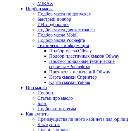
MIRAX
Подбор масла
Подбор масел по допускам
Быстрый подбор
ИИ-подборщик
Подбор масел для комтранса
Подбор масла Mobil
Подбор масла Роснефть
Техническая информация
Подбор масла Oilway
Подбор пластичных смазок Oilway
Профессиональные технические
сервисы «Роснефть»
Протоколы испытаний Oilway
Карта смазки Спринтер
Карта смазки Yutong
Про масло
Новости
Статьи про масло
Блог
Подборки по тегам
Как купить
Преимущества личного кабинета для юр.лиц
Как купить
Правила оплаты