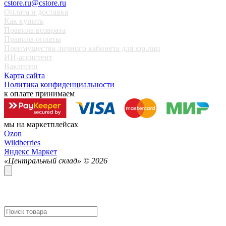
cstore.ru@cstore.ru
Оплата и доставка
Как купить
Правила возврата
Правила оплаты
Преимущества личного кабинета для юр.лиц
ИИ-ассистент
Вакансии
Карта сайта
Политика конфиденциальности
к оплате принимаем
мы на маркетплейсах
Ozon
Wildberries
Яндекс Маркет
«Центральный склад» ©
2026