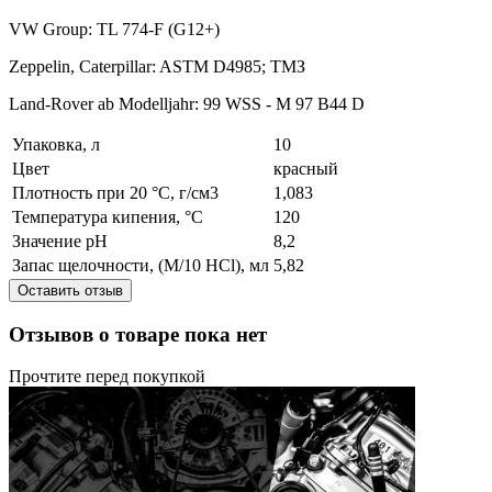
VW Group: TL 774-F (G12+)
Zeppelin, Caterpillar: ASTM D4985; ТМЗ
Land-Rover ab Modelljahr: 99 WSS - M 97 B44 D
Упаковка, л
10
Цвет
красный
Плотность при 20 °C, г/см3
1,083
Температура кипения, °C
120
Значение pH
8,2
Запас щелочности, (M/10 HCl), мл
5,82
Оставить отзыв
Отзывов о товаре пока нет
Прочтите перед покупкой