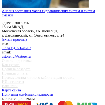
Анализ состояния масел гидравлических систем и систем
смазки
адрес и контакты
15 км МКАД,
Московская область, г.о. Люберцы,
г. Дзержинский, ул. Энергетиков, д. 24
(схема проезда)
тел:
+7 (495) 921-40-02
email:
cstore.ru@cstore.ru
Оплата и доставка
Как купить
Правила возврата
Правила оплаты
Преимущества личного кабинета для юр.лиц
ИИ-ассистент
Вакансии
Карта сайта
Политика конфиденциальности
к оплате принимаем