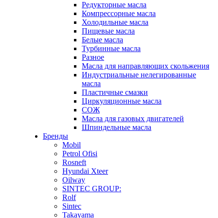
Редукторные масла
Компрессорные масла
Холодильные масла
Пищевые масла
Белые масла
Турбинные масла
Разное
Масла для направляющих скольжения
Индустриальные нелегированные
масла
Пластичные смазки
Циркуляционные масла
СОЖ
Масла для газовых двигателей
Шпиндельные масла
Бренды
Mobil
Petrol Ofisi
Rosneft
Hyundai Xteer
Oilway
SINTEC GROUP:
Rolf
Sintec
Takayama