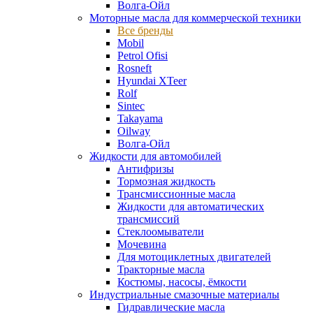
Волга-Ойл
Моторные масла для коммерческой техники
Все бренды
Mobil
Petrol Ofisi
Rosneft
Hyundai XTeer
Rolf
Sintec
Takayama
Oilway
Волга-Ойл
Жидкости для автомобилей
Антифризы
Тормозная жидкость
Трансмиссионные масла
Жидкости для автоматических
трансмиссий
Стеклоомыватели
Мочевина
Для мотоциклетных двигателей
Тракторные масла
Костюмы, насосы, ёмкости
Индустриальные смазочные материалы
Гидравлические масла