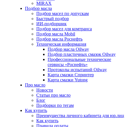
MIRAX
Подбор масла
Подбор масел по допускам
Быстрый подбор
ИИ-подборщик
Подбор масел для комтранса
Подбор масла Mobil
Подбор масла Роснефть
Техническая информация
Подбор масла Oilway
Подбор пластичных смазок Oilway
Профессиональные технические
сервисы «Роснефть»
Протоколы испытаний Oilway
Карта смазки Спринтер
Карта смазки Yutong
Про масло
Новости
Статьи про масло
Блог
Подборки по тегам
Как купить
Преимущества личного кабинета для юр.лиц
Как купить
Правила оплаты