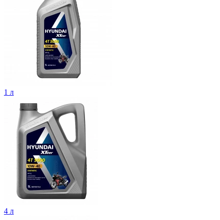
1 л
4 л