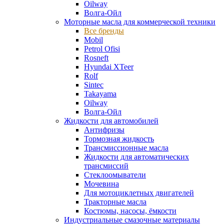
Oilway
Волга-Ойл
Моторные масла для коммерческой техники
Все бренды
Mobil
Petrol Ofisi
Rosneft
Hyundai XTeer
Rolf
Sintec
Takayama
Oilway
Волга-Ойл
Жидкости для автомобилей
Антифризы
Тормозная жидкость
Трансмиссионные масла
Жидкости для автоматических
трансмиссий
Стеклоомыватели
Мочевина
Для мотоциклетных двигателей
Тракторные масла
Костюмы, насосы, ёмкости
Индустриальные смазочные материалы