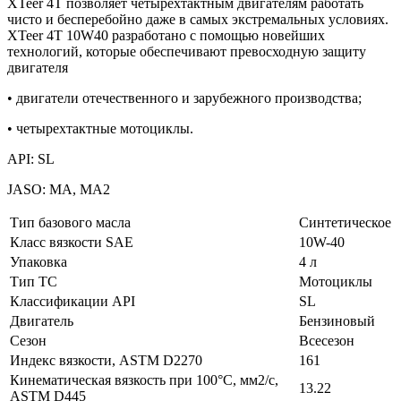
XTeer 4T позволяет четырехтактным двигателям работать
чисто и бесперебойно даже в самых экстремальных условиях.
XTeer 4T 10W40 разработано с помощью новейших
технологий, которые обеспечивают превосходную защиту
двигателя
• двигатели отечественного и зарубежного производства;
• четырехтактные мотоциклы.
API: SL
JASO: MA, MA2
Тип базового масла
Синтетическое
Класс вязкости SAE
10W-40
Упаковка
4 л
Тип ТС
Мотоциклы
Классификации API
SL
Двигатель
Бензиновый
Сезон
Всесезон
Индекс вязкости, ASTM D2270
161
Кинематическая вязкость при 100°C, мм2/с,
13.22
ASTM D445