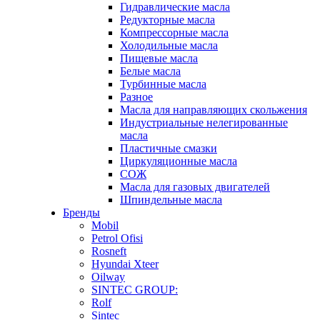
Гидравлические масла
Редукторные масла
Компрессорные масла
Холодильные масла
Пищевые масла
Белые масла
Турбинные масла
Разное
Масла для направляющих скольжения
Индустриальные нелегированные
масла
Пластичные смазки
Циркуляционные масла
СОЖ
Масла для газовых двигателей
Шпиндельные масла
Бренды
Mobil
Petrol Ofisi
Rosneft
Hyundai Xteer
Oilway
SINTEC GROUP:
Rolf
Sintec