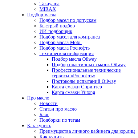
Takayama
MIRAX
Подбор масла
Подбор масел по допускам
Быстрый подбор
ИИ-подборщик
Подбор масел для комтранса
Подбор масла Mobil
Подбор масла Роснефть
Техническая информация
Подбор масла Oilway
Подбор пластичных смазок Oilway
Профессиональные технические
сервисы «Роснефть»
Протоколы испытаний Oilway
Карта смазки Спринтер
Карта смазки Yutong
Про масло
Новости
Статьи про масло
Блог
Подборки по тегам
Как купить
Преимущества личного кабинета для юр.лиц
Как купить