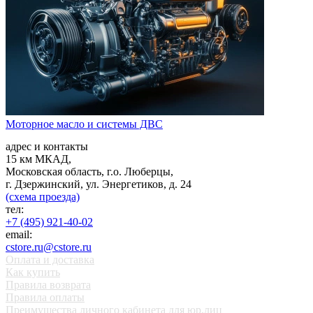
Моторное масло и системы ДВС
адрес и контакты
15 км МКАД,
Московская область, г.о. Люберцы,
г. Дзержинский, ул. Энергетиков, д. 24
(схема проезда)
тел:
+7 (495) 921-40-02
email:
cstore.ru@cstore.ru
Оплата и доставка
Как купить
Правила возврата
Правила оплаты
Преимущества личного кабинета для юр.лиц