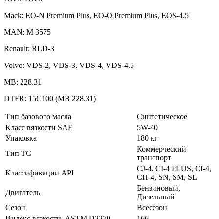
Mack: EO-N Premium Plus, EO-O Premium Plus, EOS-4.5
MAN: M 3575
Renault: RLD-3
Volvo: VDS-2, VDS-3, VDS-4, VDS-4.5
MB: 228.31
DTFR: 15C100 (MB 228.31)
Тип базового масла
Синтетическое
Класс вязкости SAE
5W-40
Упаковка
180 кг
Коммерческий
Тип ТС
транспорт
CJ-4, CI-4 PLUS, CI-4,
Классификации API
СН-4, SN, SM, SL
Бензиновый,
Двигатель
Дизельный
Сезон
Всесезон
Индекс вязкости, ASTM D2270
166