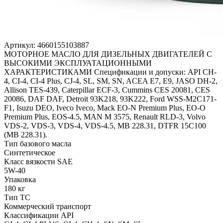
Артикул:
4660155103887
МОТОРНОЕ МАСЛО ДЛЯ ДИЗЕЛЬНЫХ ДВИГАТЕЛЕЙ С
ВЫСОКИМИ ЭКСПЛУАТАЦИОННЫМИ
ХАРАКТЕРИСТИКАМИ Спецификации и допуски: API CH-
4, CI-4, CI-4 Plus, CJ-4, SL, SM, SN, ACEA E7, E9, JASO DH-2,
Allison TES-439, Caterpillar ECF-3, Cummins CES 20081, CES
20086, DAF DAF, Detroit 93K218, 93K222, Ford WSS-M2C171-
F1, Isuzu DEO, Iveco Iveco, Mack EO-N Premium Plus, EO-O
Premium Plus, EOS-4.5, MAN M 3575, Renault RLD-3, Volvo
VDS-2, VDS-3, VDS-4, VDS-4.5, MB 228.31, DTFR 15C100
(MB 228.31).
Тип базового масла
Синтетическое
Класс вязкости SAE
5W-40
Упаковка
180 кг
Тип ТС
Коммерческий транспорт
Классификации API