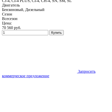
CJ-4, CI-4 PLUS, CI-4, СН-4, SN, SM, SL
Двигатель
Бензиновый, Дизельный
Сезон
Всесезон
Цена:
70 560
руб.
Купить
Запросить
коммерческое предложение