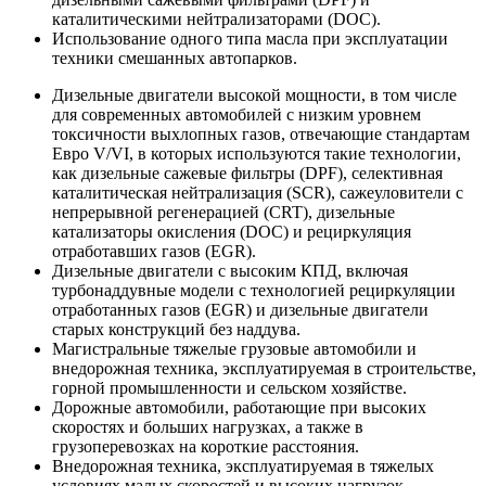
каталитическими нейтрализаторами (DOC).
Использование одного типа масла при эксплуатации
техники смешанных автопарков.
Дизельные двигатели высокой мощности, в том числе
для современных автомобилей с низким уровнем
токсичности выхлопных газов, отвечающие стандартам
Евро V/VI, в которых используются такие технологии,
как дизельные сажевые фильтры (DPF), селективная
каталитическая нейтрализация (SCR), сажеуловители с
непрерывной регенерацией (CRT), дизельные
катализаторы окисления (DOC) и рециркуляция
отработавших газов (EGR).
Дизельные двигатели с высоким КПД, включая
турбонаддувные модели с технологией рециркуляции
отработанных газов (EGR) и дизельные двигатели
старых конструкций без наддува.
Магистральные тяжелые грузовые автомобили и
внедорожная техника, эксплуатируемая в строительстве,
горной промышленности и сельском хозяйстве.
Дорожные автомобили, работающие при высоких
скоростях и больших нагрузках, а также в
грузоперевозках на короткие расстояния.
Внедорожная техника, эксплуатируемая в тяжелых
условиях малых скоростей и высоких нагрузок.