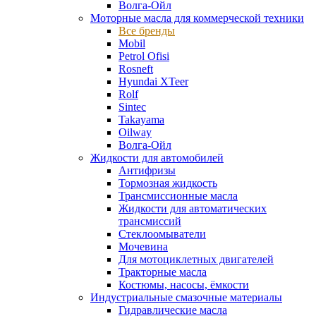
Волга-Ойл
Моторные масла для коммерческой техники
Все бренды
Mobil
Petrol Ofisi
Rosneft
Hyundai XTeer
Rolf
Sintec
Takayama
Oilway
Волга-Ойл
Жидкости для автомобилей
Антифризы
Тормозная жидкость
Трансмиссионные масла
Жидкости для автоматических
трансмиссий
Стеклоомыватели
Мочевина
Для мотоциклетных двигателей
Тракторные масла
Костюмы, насосы, ёмкости
Индустриальные смазочные материалы
Гидравлические масла