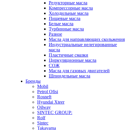
Редукторные масла
Компрессорные масла
Холодильные масла
Пищевые масла
Белые масла
Турбинные масла
Разное
Масла для направляющих скольжения
Индустриальные нелегированные
масла
Пластичные смазки
Циркуляционные масла
СОЖ
Масла для газовых двигателей
Шпиндельные масла
Бренды
Mobil
Petrol Ofisi
Rosneft
Hyundai Xteer
Oilway
SINTEC GROUP:
Rolf
Sintec
Takayama