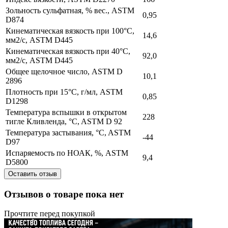
Зольность сульфатная, % вес., ASTM
0,95
D874
Кинематическая вязкость при 100°C,
14,6
мм2/с, ASTM D445
Кинематическая вязкость при 40°C,
92,0
мм2/с, ASTM D445
Общее щелочное число, ASTM D
10,1
2896
Плотность при 15°C, г/мл, ASTM
0,85
D1298
Температура вспышки в открытом
228
тигле Кливленда, °C, ASTM D 92
Температура застывания, °C, ASTM
-44
D97
Испаряемость по НОАК, %, ASTM
9,4
D5800
Оставить отзыв
Отзывов о товаре пока нет
Прочтите перед покупкой