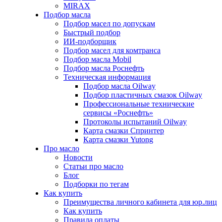
MIRAX
Подбор масла
Подбор масел по допускам
Быстрый подбор
ИИ-подборщик
Подбор масел для комтранса
Подбор масла Mobil
Подбор масла Роснефть
Техническая информация
Подбор масла Oilway
Подбор пластичных смазок Oilway
Профессиональные технические
сервисы «Роснефть»
Протоколы испытаний Oilway
Карта смазки Спринтер
Карта смазки Yutong
Про масло
Новости
Статьи про масло
Блог
Подборки по тегам
Как купить
Преимущества личного кабинета для юр.лиц
Как купить
Правила оплаты