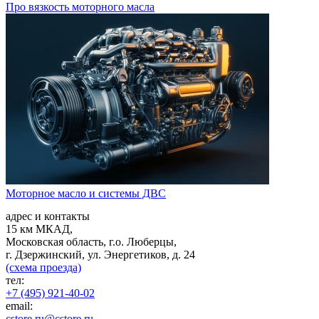
Про вязкость моторного масла
Моторное масло и системы ДВС
адрес и контакты
15 км МКАД,
Московская область, г.о. Люберцы,
г. Дзержинский, ул. Энергетиков, д. 24
(схема проезда)
тел:
+7 (495) 921-40-02
email:
cstore.ru@cstore.ru