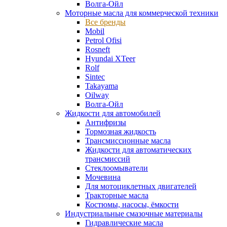
Волга-Ойл
Моторные масла для коммерческой техники
Все бренды
Mobil
Petrol Ofisi
Rosneft
Hyundai XTeer
Rolf
Sintec
Takayama
Oilway
Волга-Ойл
Жидкости для автомобилей
Антифризы
Тормозная жидкость
Трансмиссионные масла
Жидкости для автоматических
трансмиссий
Стеклоомыватели
Мочевина
Для мотоциклетных двигателей
Тракторные масла
Костюмы, насосы, ёмкости
Индустриальные смазочные материалы
Гидравлические масла