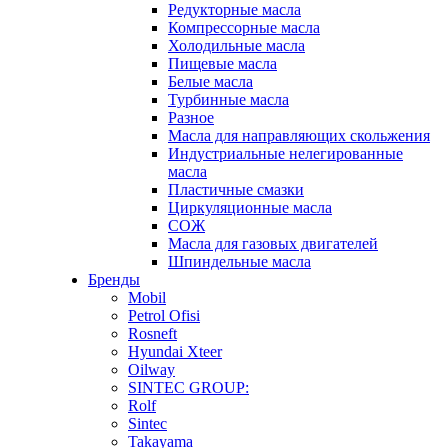
Редукторные масла
Компрессорные масла
Холодильные масла
Пищевые масла
Белые масла
Турбинные масла
Разное
Масла для направляющих скольжения
Индустриальные нелегированные
масла
Пластичные смазки
Циркуляционные масла
СОЖ
Масла для газовых двигателей
Шпиндельные масла
Бренды
Mobil
Petrol Ofisi
Rosneft
Hyundai Xteer
Oilway
SINTEC GROUP:
Rolf
Sintec
Takayama