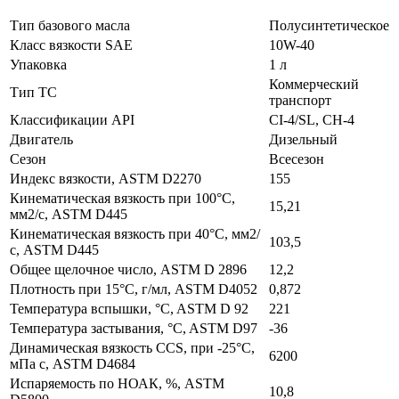
Тип базового масла
Полусинтетическое
Класс вязкости SAE
10W-40
Упаковка
1 л
Коммерческий
Тип ТС
транспорт
Классификации API
CI-4/SL, CH-4
Двигатель
Дизельный
Сезон
Всесезон
Индекс вязкости, ASTM D2270
155
Кинематическая вязкость при 100°C,
15,21
мм2/с, ASTM D445
Кинематическая вязкость при 40°C, мм2/
103,5
с, ASTM D445
Общее щелочное число, ASTM D 2896
12,2
Плотность при 15°C, г/мл, ASTM D4052
0,872
Температура вспышки, °C, ASTM D 92
221
Температура застывания, °C, ASTM D97
-36
Динамическая вязкость ССS, при -25°С,
6200
мПа с, ASTM D4684
Испаряемость по НОАК, %, ASTM
10,8