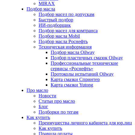
MIRAX
Подбор масла
Подбор масел по допускам
Быстрый подбор
ИИ-подборщик
Подбор масел для комтранса
Подбор масла Mobil
Подбор масла Роснефть
Техническая информация
Подбор масла Oilway
Подбор пластичных смазок Oilway
Профессиональные технические
сервисы «Роснефть»
Протоколы испытаний Oilway
Карта смазки Спринтер
Карта смазки Yutong
Про масло
Новости
Статьи про масло
Блог
Подборки по тегам
Как купить
Преимущества личного кабинета для юр.лиц
Как купить
Правила оплаты