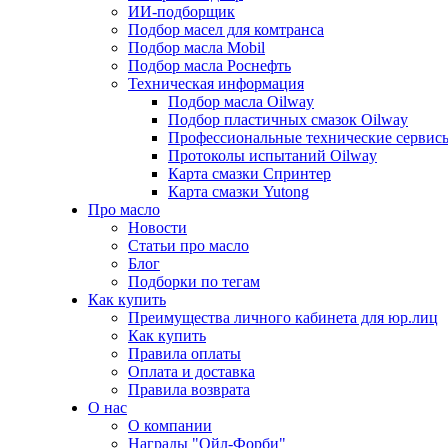
ИИ-подборщик
Подбор масел для комтранса
Подбор масла Mobil
Подбор масла Роснефть
Техническая информация
Подбор масла Oilway
Подбор пластичных смазок Oilway
Профессиональные технические сервис
Протоколы испытаний Oilway
Карта смазки Спринтер
Карта смазки Yutong
Про масло
Новости
Статьи про масло
Блог
Подборки по тегам
Как купить
Преимущества личного кабинета для юр.лиц
Как купить
Правила оплаты
Оплата и доставка
Правила возврата
О нас
О компании
Награды "Ойл-Форби"