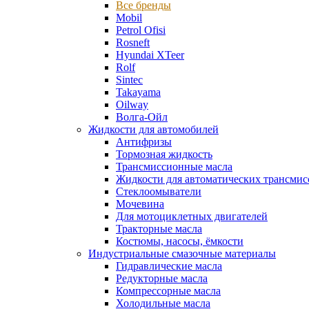
Все бренды
Mobil
Petrol Ofisi
Rosneft
Hyundai XTeer
Rolf
Sintec
Takayama
Oilway
Волга-Ойл
Жидкости для автомобилей
Антифризы
Тормозная жидкость
Трансмиссионные масла
Жидкости для автоматических трансмис
Стеклоомыватели
Мочевина
Для мотоциклетных двигателей
Тракторные масла
Костюмы, насосы, ёмкости
Индустриальные смазочные материалы
Гидравлические масла
Редукторные масла
Компрессорные масла
Холодильные масла