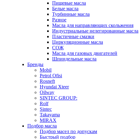
Пищевые масла
Белые масла
Турбинные масла
Разное
Масла для направляющих скольжения
Индустриальные нелегированные масла
Пластичные смазки
Циркуляционные масла
СОЖ
Масла для газовых двигателей
Шпиндельные масла
Бренды
Mobil
Petrol Ofisi
Rosneft
Hyundai Xteer
Oilway
SINTEC GROUP:
Rolf
Sintec
Takayama
MIRAX
Подбор масла
Подбор масел по допускам
Быстрый подбор