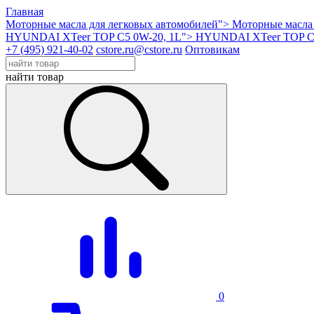
Главная
Моторные масла для легковых автомобилей">
Моторные масла 
HYUNDAI XTeer TOP C5 0W-20, 1L">
HYUNDAI XTeer TOP C5
+7 (495) 921-40-02
cstore.ru@cstore.ru
Оптовикам
найти товар
0