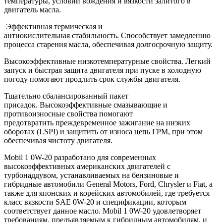
температуры, условий вождения и вязкости залитого в
двигатель масла.
Эффективная термическая и
антиокислительная стабильность. Способствует замедлению
процесса старения масла, обеспечивая долгосрочную защиту.
Высокоэффективные низкотемпературные свойства. Легкий
запуск и быстрая защита двигателя при пуске в холодную
погоду помогают продлить срок службы двигателя.
Тщательно сбалансированный пакет
присадок. Высокоэффективные смазывающие и
противоизносные свойства помогают
предотвратить преждевременное зажигание на низких
оборотах (LSPI) и защитить от износа цепь ГРМ, при этом
обеспечивая чистоту двигателя.
Mobil 1 0W-20 разработано для современных
высокоэффективных американских двигателей с
турбонаддувом, устанавливаемых на бензиновые и
гибридные автомобили General Motors, Ford, Chrysler и Fiat, а
также для японских и корейских автомобилей, где требуется
класс вязкости SAE 0W-20 и спецификации, которым
соответствует данное масло. Mobil 1 0W-20 удовлетворяет
требованиям, предъявляемым к гибридным автомобилям, и