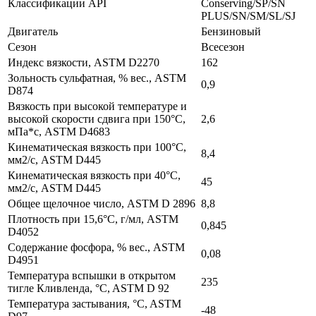
Классификации API
Conserving/SP/SN
PLUS/SN/SM/SL/SJ
Двигатель
Бензиновый
Сезон
Всесезон
Индекс вязкости, ASTM D2270
162
Зольность сульфатная, % вес., ASTM
0,9
D874
Вязкость при высокой температуре и
высокой скорости сдвига при 150°C,
2,6
мПа*с, ASTM D4683
Кинематическая вязкость при 100°C,
8,4
мм2/с, ASTM D445
Кинематическая вязкость при 40°C,
45
мм2/с, ASTM D445
Общее щелочное число, ASTM D 2896
8,8
Плотность при 15,6°C, г/мл, ASTM
0,845
D4052
Содержание фосфора, % вес., ASTM
0,08
D4951
Температура вспышки в открытом
235
тигле Кливленда, °C, ASTM D 92
Температура застывания, °C, ASTM
-48