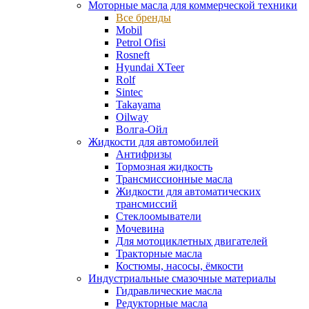
Моторные масла для коммерческой техники
Все бренды
Mobil
Petrol Ofisi
Rosneft
Hyundai XTeer
Rolf
Sintec
Takayama
Oilway
Волга-Ойл
Жидкости для автомобилей
Антифризы
Тормозная жидкость
Трансмиссионные масла
Жидкости для автоматических
трансмиссий
Стеклоомыватели
Мочевина
Для мотоциклетных двигателей
Тракторные масла
Костюмы, насосы, ёмкости
Индустриальные смазочные материалы
Гидравлические масла
Редукторные масла