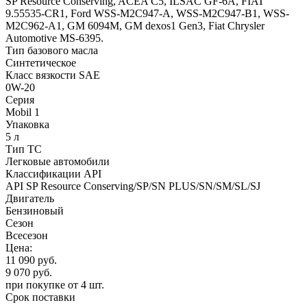
SP Resource Conserving, ACEA C5, ILSAC GF-6A, FIAT
9.55535-CR1, Ford WSS-M2C947-A, WSS-M2C947-B1, WSS-
M2C962-A1, GM 6094M, GM dexos1 Gen3, Fiat Chrysler
Automotive MS-6395.
Тип базового масла
Синтетическое
Класс вязкости SAE
0W-20
Серия
Mobil 1
Упаковка
5 л
Тип ТС
Легковые автомобили
Классификации API
API SP Resource Conserving/SP/SN PLUS/SN/SM/SL/SJ
Двигатель
Бензиновый
Сезон
Всесезон
Цена:
11 090
руб.
9 070
руб.
при покупке от 4 шт.
Срок поставки