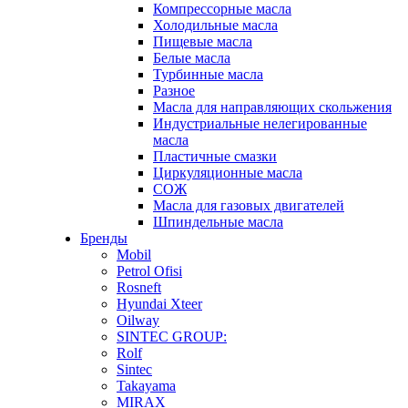
Компрессорные масла
Холодильные масла
Пищевые масла
Белые масла
Турбинные масла
Разное
Масла для направляющих скольжения
Индустриальные нелегированные
масла
Пластичные смазки
Циркуляционные масла
СОЖ
Масла для газовых двигателей
Шпиндельные масла
Бренды
Mobil
Petrol Ofisi
Rosneft
Hyundai Xteer
Oilway
SINTEC GROUP:
Rolf
Sintec
Takayama
MIRAX