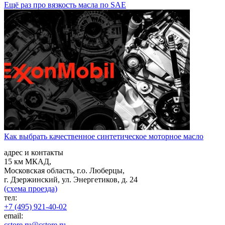
Ещё раз про вязкость масла по SAE
Как выбрать качественное синтетическое моторное масло
адрес и контакты
15 км МКАД,
Московская область, г.о. Люберцы,
г. Дзержинский, ул. Энергетиков, д. 24
(схема проезда)
тел:
+7 (495) 921-40-02
email:
cstore.ru@cstore.ru