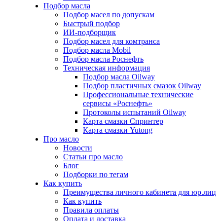
Подбор масла
Подбор масел по допускам
Быстрый подбор
ИИ-подборщик
Подбор масел для комтранса
Подбор масла Mobil
Подбор масла Роснефть
Техническая информация
Подбор масла Oilway
Подбор пластичных смазок Oilway
Профессиональные технические
сервисы «Роснефть»
Протоколы испытаний Oilway
Карта смазки Спринтер
Карта смазки Yutong
Про масло
Новости
Статьи про масло
Блог
Подборки по тегам
Как купить
Преимущества личного кабинета для юр.лиц
Как купить
Правила оплаты
Оплата и доставка