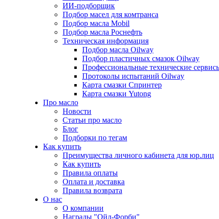
ИИ-подборщик
Подбор масел для комтранса
Подбор масла Mobil
Подбор масла Роснефть
Техническая информация
Подбор масла Oilway
Подбор пластичных смазок Oilway
Профессиональные технические сервис
Протоколы испытаний Oilway
Карта смазки Спринтер
Карта смазки Yutong
Про масло
Новости
Статьи про масло
Блог
Подборки по тегам
Как купить
Преимущества личного кабинета для юр.лиц
Как купить
Правила оплаты
Оплата и доставка
Правила возврата
О нас
О компании
Награды "Ойл-Форби"