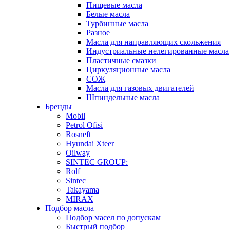
Пищевые масла
Белые масла
Турбинные масла
Разное
Масла для направляющих скольжения
Индустриальные нелегированные масла
Пластичные смазки
Циркуляционные масла
СОЖ
Масла для газовых двигателей
Шпиндельные масла
Бренды
Mobil
Petrol Ofisi
Rosneft
Hyundai Xteer
Oilway
SINTEC GROUP:
Rolf
Sintec
Takayama
MIRAX
Подбор масла
Подбор масел по допускам
Быстрый подбор