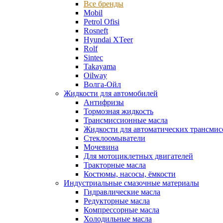
Все бренды
Mobil
Petrol Ofisi
Rosneft
Hyundai XTeer
Rolf
Sintec
Takayama
Oilway
Волга-Ойл
Жидкости для автомобилей
Антифризы
Тормозная жидкость
Трансмиссионные масла
Жидкости для автоматических трансмис
Стеклоомыватели
Мочевина
Для мотоциклетных двигателей
Тракторные масла
Костюмы, насосы, ёмкости
Индустриальные смазочные материалы
Гидравлические масла
Редукторные масла
Компрессорные масла
Холодильные масла