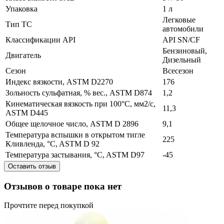
Упаковка
1 л
Легковые
Тип ТС
автомобили
Классификации API
API SN/CF
Бензиновый,
Двигатель
Дизельный
Сезон
Всесезон
Индекс вязкости, ASTM D2270
176
Зольность сульфатная, % вес., ASTM D874
1,2
Кинематическая вязкость при 100°C, мм2/с,
11,3
ASTM D445
Общее щелочное число, ASTM D 2896
9,1
Температура вспышки в открытом тигле
225
Кливленда, °C, ASTM D 92
Температура застывания, °C, ASTM D97
-45
Оставить отзыв
Отзывов о товаре пока нет
Прочтите перед покупкой