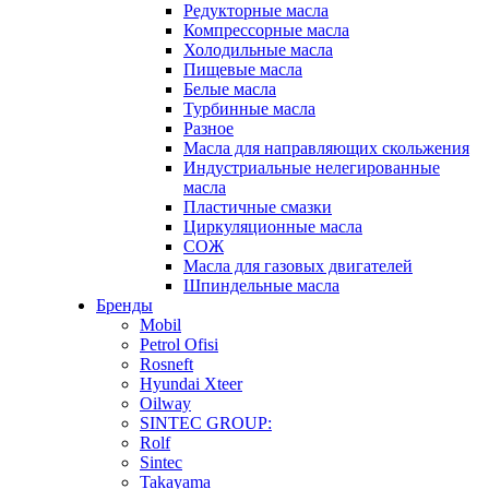
Редукторные масла
Компрессорные масла
Холодильные масла
Пищевые масла
Белые масла
Турбинные масла
Разное
Масла для направляющих скольжения
Индустриальные нелегированные
масла
Пластичные смазки
Циркуляционные масла
СОЖ
Масла для газовых двигателей
Шпиндельные масла
Бренды
Mobil
Petrol Ofisi
Rosneft
Hyundai Xteer
Oilway
SINTEC GROUP:
Rolf
Sintec
Takayama