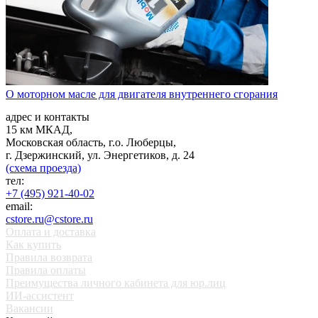
О моторном масле для двигателя внутреннего сгорания
адрес и контакты
15 км МКАД,
Московская область, г.о. Люберцы,
г. Дзержинский, ул. Энергетиков, д. 24
(схема проезда)
тел:
+7 (495) 921-40-02
email:
cstore.ru@cstore.ru
Оплата и доставка
Как купить
Правила возврата
Правила оплаты
Преимущества личного кабинета для юр.лиц
ИИ-ассистент
Вакансии