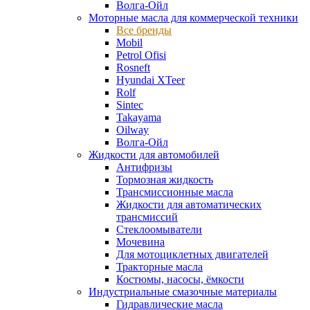
Волга-Ойл
Моторные масла для коммерческой техники
Все бренды
Mobil
Petrol Ofisi
Rosneft
Hyundai XTeer
Rolf
Sintec
Takayama
Oilway
Волга-Ойл
Жидкости для автомобилей
Антифризы
Тормозная жидкость
Трансмиссионные масла
Жидкости для автоматических
трансмиссий
Стеклоомыватели
Мочевина
Для мотоциклетных двигателей
Тракторные масла
Костюмы, насосы, ёмкости
Индустриальные смазочные материалы
Гидравлические масла