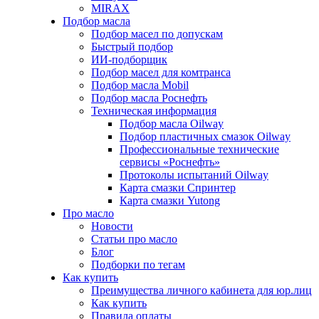
MIRAX
Подбор масла
Подбор масел по допускам
Быстрый подбор
ИИ-подборщик
Подбор масел для комтранса
Подбор масла Mobil
Подбор масла Роснефть
Техническая информация
Подбор масла Oilway
Подбор пластичных смазок Oilway
Профессиональные технические
сервисы «Роснефть»
Протоколы испытаний Oilway
Карта смазки Спринтер
Карта смазки Yutong
Про масло
Новости
Статьи про масло
Блог
Подборки по тегам
Как купить
Преимущества личного кабинета для юр.лиц
Как купить
Правила оплаты