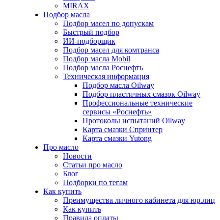
MIRAX
Подбор масла
Подбор масел по допускам
Быстрый подбор
ИИ-подборщик
Подбор масел для комтранса
Подбор масла Mobil
Подбор масла Роснефть
Техническая информация
Подбор масла Oilway
Подбор пластичных смазок Oilway
Профессиональные технические
сервисы «Роснефть»
Протоколы испытаний Oilway
Карта смазки Спринтер
Карта смазки Yutong
Про масло
Новости
Статьи про масло
Блог
Подборки по тегам
Как купить
Преимущества личного кабинета для юр.лиц
Как купить
Правила оплаты