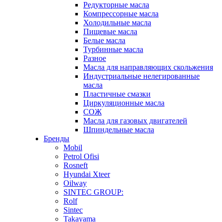
Редукторные масла
Компрессорные масла
Холодильные масла
Пищевые масла
Белые масла
Турбинные масла
Разное
Масла для направляющих скольжения
Индустриальные нелегированные
масла
Пластичные смазки
Циркуляционные масла
СОЖ
Масла для газовых двигателей
Шпиндельные масла
Бренды
Mobil
Petrol Ofisi
Rosneft
Hyundai Xteer
Oilway
SINTEC GROUP:
Rolf
Sintec
Takayama