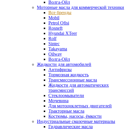
Волга-Ойл
Моторные масла для коммерческой техники
Все бренды
Mobil
Petrol Ofisi
Rosneft
Hyundai XTeer
Rolf
Sintec
Takayama
Oilway
Волга-Ойл
Жидкости для автомобилей
Антифризы
Тормозная жидкость
Трансмиссионные масла
Жидкости для автоматических
трансмиссий
Стеклоомыватели
Мочевина
Для мотоциклетных двигателей
Тракторные масла
Костюмы, насосы, ёмкости
Индустриальные смазочные материалы
Гидравлические масла