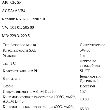
API: CF, SP
ACEA: A3/B4
Renault: RN0700, RN0710
VW: 501 01, 505 00
MB: 229.3, 229.5
Тип базового масла
Синтетическое
Класс вязкости SAE
5W-30
Упаковка
1 л
Легковые
Тип ТС
автомобили
Классификации API
SL/CF
Бензиновый,
Двигатель
Дизельный
Сезон
Всесезон
Индекс вязкости, ASTM D2270
157
Кинематическая вязкость при 100°C, мм2/с,
10.80
ASTM D445
Кинематическая вязкость при 40°C, мм2/с,
65.80