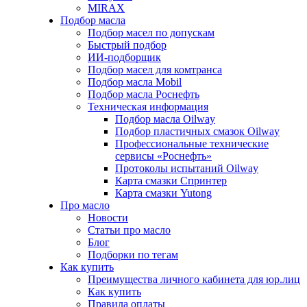
MIRAX
Подбор масла
Подбор масел по допускам
Быстрый подбор
ИИ-подборщик
Подбор масел для комтранса
Подбор масла Mobil
Подбор масла Роснефть
Техническая информация
Подбор масла Oilway
Подбор пластичных смазок Oilway
Профессиональные технические
сервисы «Роснефть»
Протоколы испытаний Oilway
Карта смазки Спринтер
Карта смазки Yutong
Про масло
Новости
Статьи про масло
Блог
Подборки по тегам
Как купить
Преимущества личного кабинета для юр.лиц
Как купить
Правила оплаты