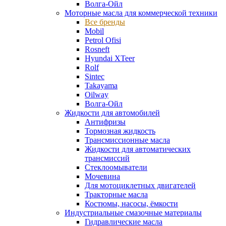
Волга-Ойл
Моторные масла для коммерческой техники
Все бренды
Mobil
Petrol Ofisi
Rosneft
Hyundai XTeer
Rolf
Sintec
Takayama
Oilway
Волга-Ойл
Жидкости для автомобилей
Антифризы
Тормозная жидкость
Трансмиссионные масла
Жидкости для автоматических
трансмиссий
Стеклоомыватели
Мочевина
Для мотоциклетных двигателей
Тракторные масла
Костюмы, насосы, ёмкости
Индустриальные смазочные материалы
Гидравлические масла