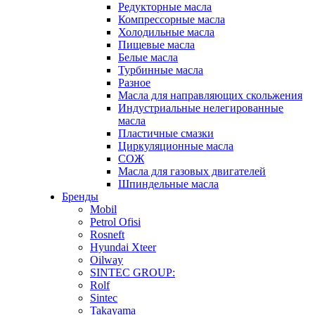
Редукторные масла
Компрессорные масла
Холодильные масла
Пищевые масла
Белые масла
Турбинные масла
Разное
Масла для направляющих скольжения
Индустриальные нелегированные
масла
Пластичные смазки
Циркуляционные масла
СОЖ
Масла для газовых двигателей
Шпиндельные масла
Бренды
Mobil
Petrol Ofisi
Rosneft
Hyundai Xteer
Oilway
SINTEC GROUP:
Rolf
Sintec
Takayama