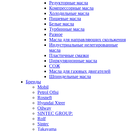
Редукторные масла
Компрессорные масла
Холодильные масла
Пищевые масла
Белые масла
Турбинные масла
Разное
Масла для направляющих скольжения
Индустриальные нелегированные
масла
Пластичные смазки
Циркуляционные масла
СОЖ
Масла для газовых двигателей
Шпиндельные масла
Бренды
Mobil
Petrol Ofisi
Rosneft
Hyundai Xteer
Oilway
SINTEC GROUP:
Rolf
Sintec
Takayama