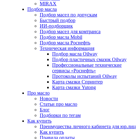
MIRAX
Подбор масла
Подбор масел по допускам
Быстрый подбор
ИИ-подборщик
Подбор масел для комтранса
Подбор масла Mobil
Подбор масла Роснефть
Техническая информация
Подбор масла Oilway
Подбор пластичных смазок Oilway
Профессиональные технические
сервисы «Роснефть»
Протоколы испытаний Oilway
Карта смазки Спринтер
Карта смазки Yutong
Про масло
Новости
Статьи про масло
Блог
Подборки по тегам
Как купить
Преимущества личного кабинета для юр.лиц
Как купить
Правила оплаты