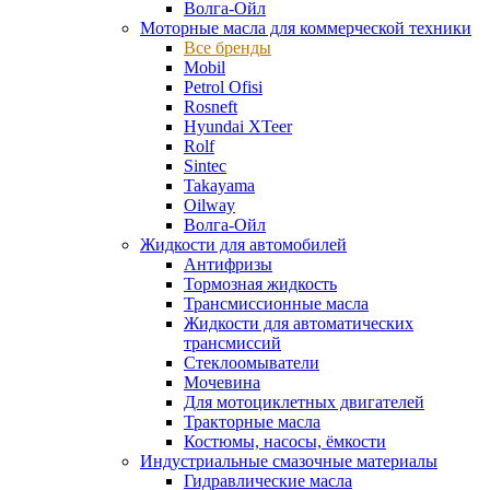
Волга-Ойл
Моторные масла для коммерческой техники
Все бренды
Mobil
Petrol Ofisi
Rosneft
Hyundai XTeer
Rolf
Sintec
Takayama
Oilway
Волга-Ойл
Жидкости для автомобилей
Антифризы
Тормозная жидкость
Трансмиссионные масла
Жидкости для автоматических
трансмиссий
Стеклоомыватели
Мочевина
Для мотоциклетных двигателей
Тракторные масла
Костюмы, насосы, ёмкости
Индустриальные смазочные материалы
Гидравлические масла