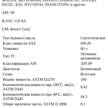
MAZDA, MITSUBISHI, INFINITI, DAIHATSU, SUZUKI,
ISUZU, KIA, HYUNDAI, SSANGYONG и других.
API: SP
ILSAC: GF-6A
GM: dexos1 Gen2
Тип базового масла
Синтетическое
Класс вязкости SAE
0W-20
Упаковка
60 л
Легковые
Тип ТС
автомобили
Классификации API
API SP
Двигатель
Бензиновый
Сезон
Всесезон
Индекс вязкости, ASTM D2270
169
Кинематическая вязкость при 100°C, мм2/с,
8.42
ASTM D445
Кинематическая вязкость при 40°C, мм2/с,
44.5
ASTM D445
Общее щелочное число, ASTM D 2896
8.1