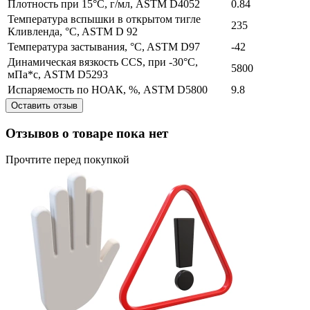
Плотность при 15°C, г/мл, ASTM D4052
0.84
Температура вспышки в открытом тигле
235
Кливленда, °C, ASTM D 92
Температура застывания, °C, ASTM D97
-42
Динамическая вязкость ССS, при -30°С,
5800
мПа*с, ASTM D5293
Испаряемость по НОАК, %, ASTM D5800
9.8
Оставить отзыв
Отзывов о товаре пока нет
Прочтите перед покупкой