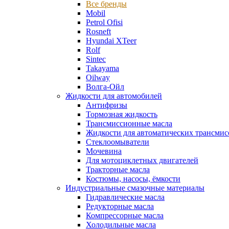
Все бренды
Mobil
Petrol Ofisi
Rosneft
Hyundai XTeer
Rolf
Sintec
Takayama
Oilway
Волга-Ойл
Жидкости для автомобилей
Антифризы
Тормозная жидкость
Трансмиссионные масла
Жидкости для автоматических трансмис
Стеклоомыватели
Мочевина
Для мотоциклетных двигателей
Тракторные масла
Костюмы, насосы, ёмкости
Индустриальные смазочные материалы
Гидравлические масла
Редукторные масла
Компрессорные масла
Холодильные масла