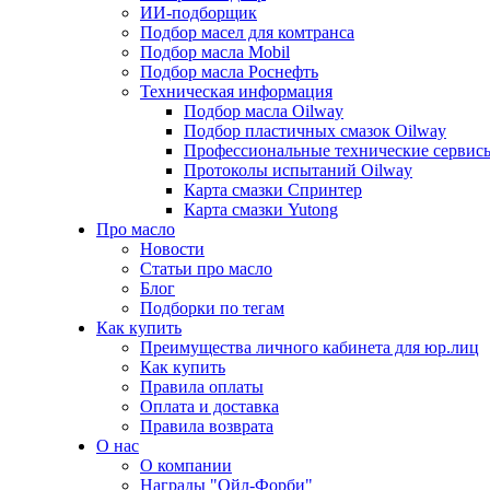
ИИ-подборщик
Подбор масел для комтранса
Подбор масла Mobil
Подбор масла Роснефть
Техническая информация
Подбор масла Oilway
Подбор пластичных смазок Oilway
Профессиональные технические сервис
Протоколы испытаний Oilway
Карта смазки Спринтер
Карта смазки Yutong
Про масло
Новости
Статьи про масло
Блог
Подборки по тегам
Как купить
Преимущества личного кабинета для юр.лиц
Как купить
Правила оплаты
Оплата и доставка
Правила возврата
О нас
О компании
Награды "Ойл-Форби"