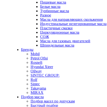
Пищевые масла
Белые масла
Турбинные масла
Разное
Масла для направляющих скольжения
Индустриальные нелегированные масла
Пластичные смазки
Циркуляционные масла
СОЖ
Масла для газовых двигателей
Шпиндельные масла
Бренды
Mobil
Petrol Ofisi
Rosneft
Hyundai Xteer
Oilway
SINTEC GROUP:
Rolf
Sintec
Takayama
MIRAX
Подбор масла
Подбор масел по допускам
Быстрый подбор