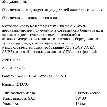
обслуживании;
Обеспечивает надежную защиту деталей двигателя от износа;
Обеспечивает экономию топлива.
Моторное масло Rosneft Magnum Ultratec А5 5W-30
предназначено для применения в современных бензиновых и
дизельных двигателях легковых автомобилей и
лёгкой коммерческой техники, в том числе оборудованных
турбонаддувом, где необходимо применение
масел, соответствующих требованиям API SL/CF, ACEA
A5/B5 или одной из нижеуказанных ОЕМ-спецификаций
API: CF, SL
ACEA: A5/B5
Ford: WSS-M2C913-C, WSS-M2C913-D
Renault: RN0700
Тип базового масла
Синтетическое
Класс вязкости SAE
5W-30
Упаковка
175 кг