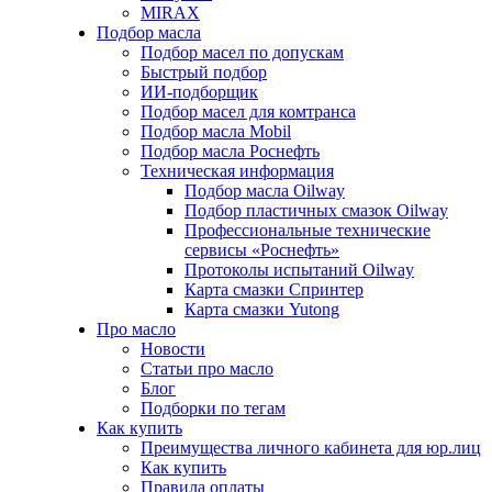
MIRAX
Подбор масла
Подбор масел по допускам
Быстрый подбор
ИИ-подборщик
Подбор масел для комтранса
Подбор масла Mobil
Подбор масла Роснефть
Техническая информация
Подбор масла Oilway
Подбор пластичных смазок Oilway
Профессиональные технические
сервисы «Роснефть»
Протоколы испытаний Oilway
Карта смазки Спринтер
Карта смазки Yutong
Про масло
Новости
Статьи про масло
Блог
Подборки по тегам
Как купить
Преимущества личного кабинета для юр.лиц
Как купить
Правила оплаты