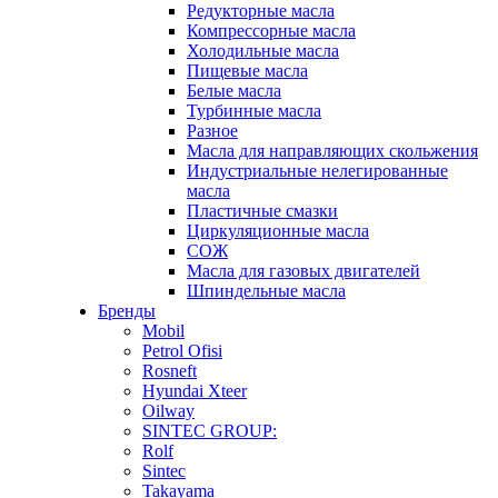
Редукторные масла
Компрессорные масла
Холодильные масла
Пищевые масла
Белые масла
Турбинные масла
Разное
Масла для направляющих скольжения
Индустриальные нелегированные
масла
Пластичные смазки
Циркуляционные масла
СОЖ
Масла для газовых двигателей
Шпиндельные масла
Бренды
Mobil
Petrol Ofisi
Rosneft
Hyundai Xteer
Oilway
SINTEC GROUP:
Rolf
Sintec
Takayama