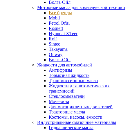
Волга-Ойл
Моторные масла для коммерческой техники
Все бренды
Mobil
Petrol Ofisi
Rosneft
Hyundai XTeer
Rolf
Sintec
Takayama
Oilway
Волга-Ойл
Жидкости для автомобилей
Антифризы
Тормозная жидкость
Трансмиссионные масла
Жидкости для автоматических
трансмиссий
Стеклоомыватели
Мочевина
Для мотоциклетных двигателей
Тракторные масла
Костюмы, насосы, ёмкости
Индустриальные смазочные материалы
Гидравлические масла