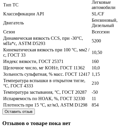
Легковые
Тип ТС
автомобили
Классификации API
SL/CF
Бензиновый,
Двигатель
Дизельный
Сезон
Всесезон
Динамическая вязкость ССS, при -30°С,
5200
мПа*с, ASTM D5293
Кинематическая вязкость при 100 °С, мм2 /
10,50
с, ГОСТ 33
Индекс вязкости, ГОСТ 25371
160
Щелочное число, мг КОН/г, ГОСТ 11362
10,0
Зольность сульфатная, % масс. ГОСТ 12417
1,15
Температура вспышки в открытом тигле,
210
°С, ГОСТ 4333
Температура застывания, °С, ГОСТ 20287
-50
Испаряемость по НОАК, %, ГОСТ 32330
11
Плотность при 15 °С, кг/м3, ASTM D1298
854
Оставить отзыв
Отзывов о товаре пока нет