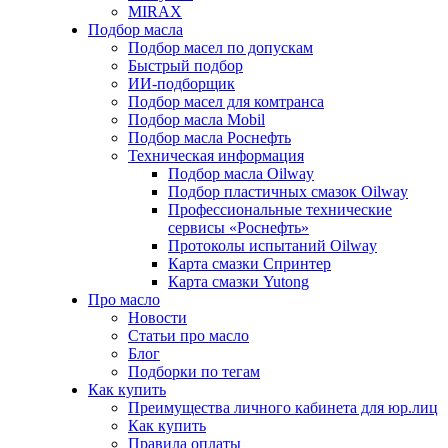
MIRAX
Подбор масла
Подбор масел по допускам
Быстрый подбор
ИИ-подборщик
Подбор масел для комтранса
Подбор масла Mobil
Подбор масла Роснефть
Техническая информация
Подбор масла Oilway
Подбор пластичных смазок Oilway
Профессиональные технические
сервисы «Роснефть»
Протоколы испытаний Oilway
Карта смазки Спринтер
Карта смазки Yutong
Про масло
Новости
Статьи про масло
Блог
Подборки по тегам
Как купить
Преимущества личного кабинета для юр.лиц
Как купить
Правила оплаты