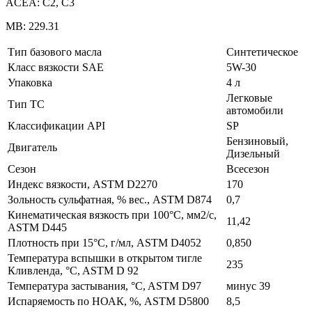
ACEA: C2, C3
MB: 229.31
Тип базового масла
Синтетическое
Класс вязкости SAE
5W-30
Упаковка
4 л
Легковые
Тип ТС
автомобили
Классификации API
SP
Бензиновый,
Двигатель
Дизельный
Сезон
Всесезон
Индекс вязкости, ASTM D2270
170
Зольность сульфатная, % вес., ASTM D874
0,7
Кинематическая вязкость при 100°C, мм2/с,
11,42
ASTM D445
Плотность при 15°C, г/мл, ASTM D4052
0,850
Температура вспышки в открытом тигле
235
Кливленда, °C, ASTM D 92
Температура застывания, °C, ASTM D97
минус 39
Испаряемость по НОАК, %, ASTM D5800
8,5