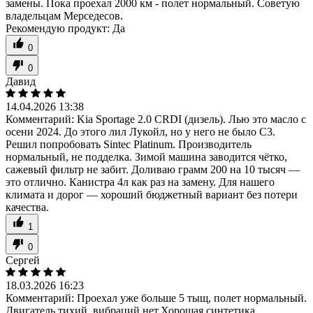
замены. Пока проехал 2000 км - полет нормальный. Советую
владельцам Мерседесов.
Рекомендую продукт:
Да
0
0
Давид
14.04.2026 13:38
Комментарий:
Kia Sportage 2.0 CRDI (дизель). Лью это масло с
осени 2024. До этого лил Лукойл, но у него не было C3.
Решил попробовать Sintec Platinum. Производитель
нормальный, не подделка. Зимой машина заводится чётко,
сажевый фильтр не забит. Доливаю грамм 200 на 10 тысяч —
это отлично. Канистра 4л как раз на замену. Для нашего
климата и дорог — хороший бюджетный вариант без потери
качества.
1
0
Сергей
18.03.2026 16:23
Комментарий:
Проехал уже больше 5 тыщ, полет нормальный.
Двигатель тихий, вибраций нет.Хорошая синтетика.