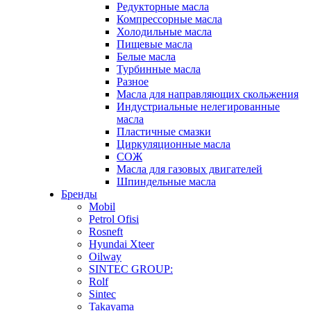
Редукторные масла
Компрессорные масла
Холодильные масла
Пищевые масла
Белые масла
Турбинные масла
Разное
Масла для направляющих скольжения
Индустриальные нелегированные
масла
Пластичные смазки
Циркуляционные масла
СОЖ
Масла для газовых двигателей
Шпиндельные масла
Бренды
Mobil
Petrol Ofisi
Rosneft
Hyundai Xteer
Oilway
SINTEC GROUP:
Rolf
Sintec
Takayama