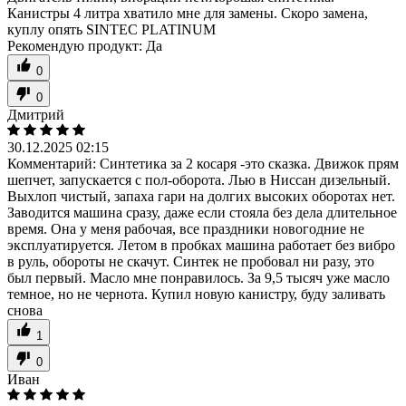
Канистры 4 литра хватило мне для замены. Скоро замена,
куплу опять SINTEC PLATINUM
Рекомендую продукт:
Да
0
0
Дмитрий
30.12.2025 02:15
Комментарий:
Синтетика за 2 косаря -это сказка. Движок прям
шепчет, запускается с пол-оборота. Лью в Ниссан дизельный.
Выхлоп чистый, запаха гари на долгих высоких оборотах нет.
Заводится машина сразу, даже если стояла без дела длительное
время. Она у меня рабочая, все праздники новогодние не
эксплуатируется. Летом в пробках машина работает без вибро
в руль, обороты не скачут. Синтек не пробовал ни разу, это
был первый. Масло мне понравилось. За 9,5 тысяч уже масло
темное, но не чернота. Купил новую канистру, буду заливать
снова
1
0
Иван