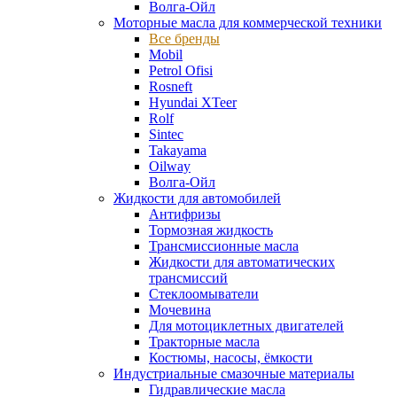
Волга-Ойл
Моторные масла для коммерческой техники
Все бренды
Mobil
Petrol Ofisi
Rosneft
Hyundai XTeer
Rolf
Sintec
Takayama
Oilway
Волга-Ойл
Жидкости для автомобилей
Антифризы
Тормозная жидкость
Трансмиссионные масла
Жидкости для автоматических
трансмиссий
Стеклоомыватели
Мочевина
Для мотоциклетных двигателей
Тракторные масла
Костюмы, насосы, ёмкости
Индустриальные смазочные материалы
Гидравлические масла