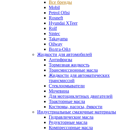
Все бренды
Mobil
Petrol Ofisi
Rosneft
Hyundai XTeer
Rolf
Sintec
Takayama
Oilway
Волга-Ойл
Жидкости для автомобилей
Антифризы
Тормозная жидкость
Трансмиссионные масла
Жидкости для автоматических
трансмиссий
Стеклоомыватели
Мочевина
Для мотоциклетных двигателей
Тракторные масла
Костюмы, насосы, ёмкости
Индустриальные смазочные материалы
Гидравлические масла
Редукторные масла
Компрессорные масла