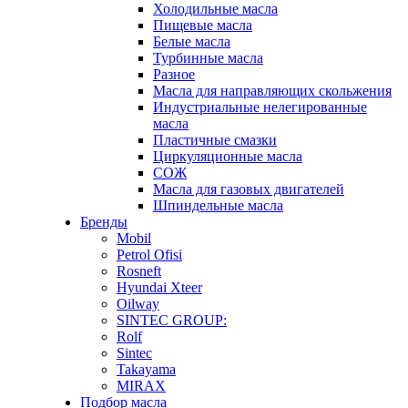
Холодильные масла
Пищевые масла
Белые масла
Турбинные масла
Разное
Масла для направляющих скольжения
Индустриальные нелегированные
масла
Пластичные смазки
Циркуляционные масла
СОЖ
Масла для газовых двигателей
Шпиндельные масла
Бренды
Mobil
Petrol Ofisi
Rosneft
Hyundai Xteer
Oilway
SINTEC GROUP:
Rolf
Sintec
Takayama
MIRAX
Подбор масла