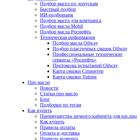
Подбор масел по допускам
Быстрый подбор
ИИ-подборщик
Подбор масел для комтранса
Подбор масла Mobil
Подбор масла Роснефть
Техническая информация
Подбор масла Oilway
Подбор пластичных смазок Oilway
Профессиональные технические
сервисы «Роснефть»
Протоколы испытаний Oilway
Карта смазки Спринтер
Карта смазки Yutong
Про масло
Новости
Статьи про масло
Блог
Подборки по тегам
Как купить
Преимущества личного кабинета для юр.лиц
Как купить
Правила оплаты
Оплата и доставка
Правила возврата