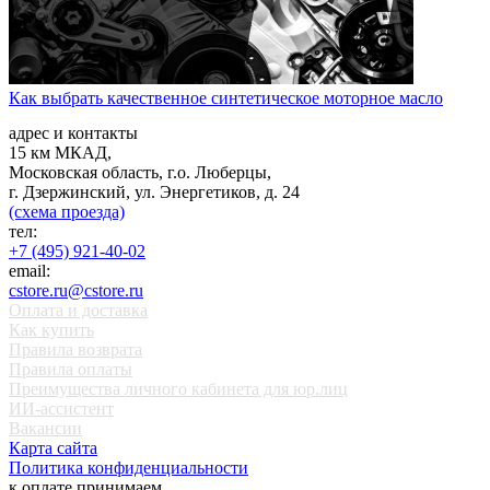
Как выбрать качественное синтетическое моторное масло
адрес и контакты
15 км МКАД,
Московская область, г.о. Люберцы,
г. Дзержинский, ул. Энергетиков, д. 24
(схема проезда)
тел:
+7 (495) 921-40-02
email:
cstore.ru@cstore.ru
Оплата и доставка
Как купить
Правила возврата
Правила оплаты
Преимущества личного кабинета для юр.лиц
ИИ-ассистент
Вакансии
Карта сайта
Политика конфиденциальности
к оплате принимаем