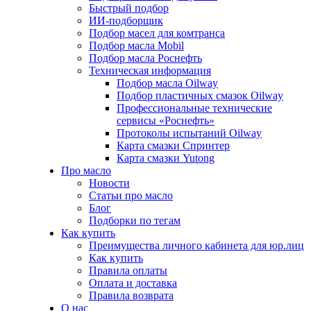
Быстрый подбор
ИИ-подборщик
Подбор масел для комтранса
Подбор масла Mobil
Подбор масла Роснефть
Техническая информация
Подбор масла Oilway
Подбор пластичных смазок Oilway
Профессиональные технические
сервисы «Роснефть»
Протоколы испытаний Oilway
Карта смазки Спринтер
Карта смазки Yutong
Про масло
Новости
Статьи про масло
Блог
Подборки по тегам
Как купить
Преимущества личного кабинета для юр.лиц
Как купить
Правила оплаты
Оплата и доставка
Правила возврата
О нас