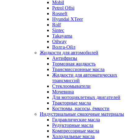
Mobil
Petrol Ofisi
Rosneft
Hyundai XTeer
Rolf
Sintec
Takayama
Oilway
Волга-Ойл
Жидкости для автомобилей
Антифризы
Тормозная жидкость
Трансмиссионные масла
Жидкости для автоматических
трансмиссий
Стеклоомыватели
Мочевина
Для мотоциклетных двигателей
Тракторные масла
Костюмы, насосы, ёмкости
Индустриальные смазочные материалы
Гидравлические масла
Редукторные масла
Компрессорные масла
Холодильные масла