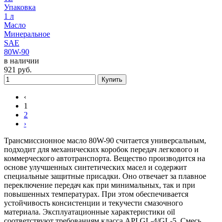
Упаковка
1 л
Масло
Минеральное
SAE
80W-90
в наличии
921
руб.
Купить
‹
1
2
›
Трансмиссионное масло 80W-90 считается универсальным,
подходит для механических коробок передач легкового и
коммерческого автотранспорта. Вещество производится на
основе улучшенных синтетических масел и содержит
специальные защитные присадки. Оно отвечает за плавное
переключение передач как при минимальных, так и при
повышенных температурах. При этом обеспечивается
устойчивость консистенции и текучести смазочного
материала. Эксплуатационные характеристики oil
соответствуют требованиям класса API GL-4/GL-5. Смесь