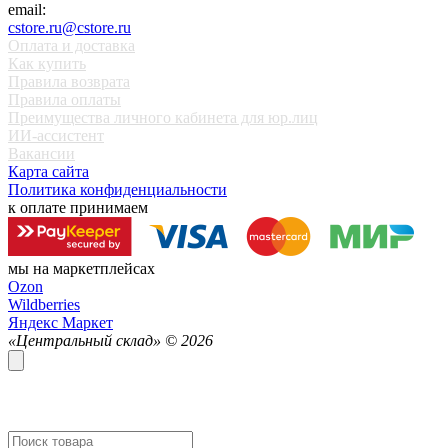
email:
cstore.ru@cstore.ru
Оплата и доставка
Как купить
Правила возврата
Правила оплаты
Преимущества личного кабинета для юр.лиц
ИИ-ассистент
Вакансии
Карта сайта
Политика конфиденциальности
к оплате принимаем
мы на маркетплейсах
Ozon
Wildberries
Яндекс Маркет
«Центральный склад» ©
2026