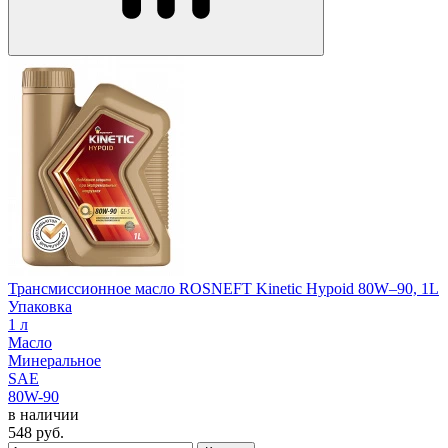
Трансмиссионное масло ROSNEFT Kinetic Hypoid 80W–90, 1L
Упаковка
1 л
Масло
Минеральное
SAE
80W-90
в наличии
548
руб.