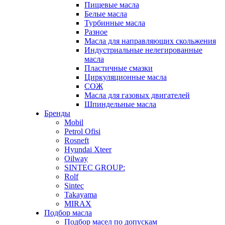
Пищевые масла
Белые масла
Турбинные масла
Разное
Масла для направляющих скольжения
Индустриальные нелегированные
масла
Пластичные смазки
Циркуляционные масла
СОЖ
Масла для газовых двигателей
Шпиндельные масла
Бренды
Mobil
Petrol Ofisi
Rosneft
Hyundai Xteer
Oilway
SINTEC GROUP:
Rolf
Sintec
Takayama
MIRAX
Подбор масла
Подбор масел по допускам