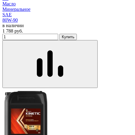
Масло
Минеральное
SAE
80W-90
в наличии
1 788
руб.
Купить