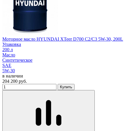
Моторное масло HYUNDAI XTeer D700 C2/C3 5W-30, 200L
Упаковка
200 л
Масло
Синтетическое
SAE
5W-30
в наличии
204 200
руб.
Купить