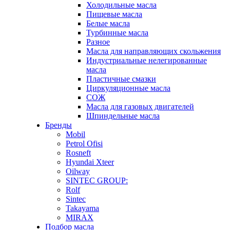
Холодильные масла
Пищевые масла
Белые масла
Турбинные масла
Разное
Масла для направляющих скольжения
Индустриальные нелегированные
масла
Пластичные смазки
Циркуляционные масла
СОЖ
Масла для газовых двигателей
Шпиндельные масла
Бренды
Mobil
Petrol Ofisi
Rosneft
Hyundai Xteer
Oilway
SINTEC GROUP:
Rolf
Sintec
Takayama
MIRAX
Подбор масла