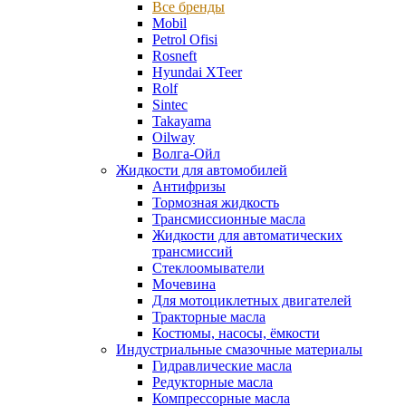
Все бренды
Mobil
Petrol Ofisi
Rosneft
Hyundai XTeer
Rolf
Sintec
Takayama
Oilway
Волга-Ойл
Жидкости для автомобилей
Антифризы
Тормозная жидкость
Трансмиссионные масла
Жидкости для автоматических
трансмиссий
Стеклоомыватели
Мочевина
Для мотоциклетных двигателей
Тракторные масла
Костюмы, насосы, ёмкости
Индустриальные смазочные материалы
Гидравлические масла
Редукторные масла
Компрессорные масла