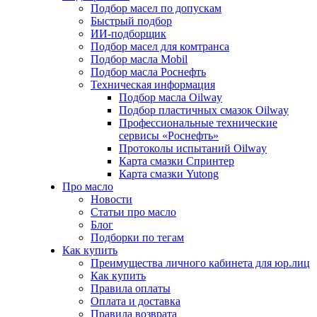
Подбор масел по допускам
Быстрый подбор
ИИ-подборщик
Подбор масел для комтранса
Подбор масла Mobil
Подбор масла Роснефть
Техническая информация
Подбор масла Oilway
Подбор пластичных смазок Oilway
Профессиональные технические
сервисы «Роснефть»
Протоколы испытаний Oilway
Карта смазки Спринтер
Карта смазки Yutong
Про масло
Новости
Статьи про масло
Блог
Подборки по тегам
Как купить
Преимущества личного кабинета для юр.лиц
Как купить
Правила оплаты
Оплата и доставка
Правила возврата