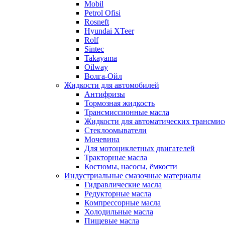
Mobil
Petrol Ofisi
Rosneft
Hyundai XTeer
Rolf
Sintec
Takayama
Oilway
Волга-Ойл
Жидкости для автомобилей
Антифризы
Тормозная жидкость
Трансмиссионные масла
Жидкости для автоматических трансмис
Стеклоомыватели
Мочевина
Для мотоциклетных двигателей
Тракторные масла
Костюмы, насосы, ёмкости
Индустриальные смазочные материалы
Гидравлические масла
Редукторные масла
Компрессорные масла
Холодильные масла
Пищевые масла