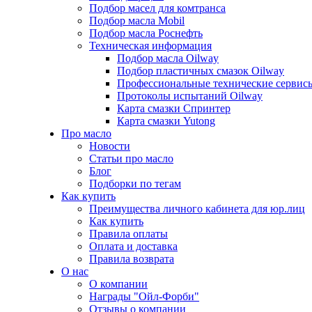
Подбор масел для комтранса
Подбор масла Mobil
Подбор масла Роснефть
Техническая информация
Подбор масла Oilway
Подбор пластичных смазок Oilway
Профессиональные технические сервис
Протоколы испытаний Oilway
Карта смазки Спринтер
Карта смазки Yutong
Про масло
Новости
Статьи про масло
Блог
Подборки по тегам
Как купить
Преимущества личного кабинета для юр.лиц
Как купить
Правила оплаты
Оплата и доставка
Правила возврата
О нас
О компании
Награды "Ойл-Форби"
Отзывы о компании