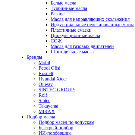
Белые масла
Турбинные масла
Разное
Масла для направляющих скольжения
Индустриальные нелегированные масла
Пластичные смазки
Циркуляционные масла
СОЖ
Масла для газовых двигателей
Шпиндельные масла
Бренды
Mobil
Petrol Ofisi
Rosneft
Hyundai Xteer
Oilway
SINTEC GROUP:
Rolf
Sintec
Takayama
MIRAX
Подбор масла
Подбор масел по допускам
Быстрый подбор
ИИ-подборщик