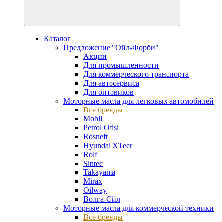
Каталог
Предложение "Ойл-Форби"
Акции
Для промышленности
Для коммерческого транспорта
Для автосервиса
Для оптовиков
Моторные масла для легковых автомобилей
Все бренды
Mobil
Petrol Ofisi
Rosneft
Hyundai XTeer
Rolf
Sintec
Takayama
Mirax
Oilway
Волга-Ойл
Моторные масла для коммерческой техники
Все бренды