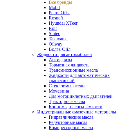
Все бренды
Mobil
Petrol Ofisi
Rosneft
Hyundai XTeer
Rolf
Sintec
Takayama
Oilway
Волга-Ойл
Жидкости для автомобилей
Антифризы
Тормозная жидкость
Трансмиссионные масла
Жидкости для автоматических
трансмиссий
Стеклоомыватели
Мочевина
Для мотоциклетных двигателей
Тракторные масла
Костюмы, насосы, ёмкости
Индустриальные смазочные материалы
Гидравлические масла
Редукторные масла
Компрессорные масла