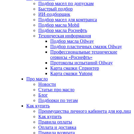
Подбор масел по допускам
Быстрый подбор
ИИ-подборщик
Подбор масел для комтранса
Подбор масла Mobil
Подбор масла Роснефть
Техническая информация
Подбор масла Oilway
Подбор пластичных смазок Oilway
Профессиональные технические
сервисы «Роснефть»
Протоколы испытаний Oilway
Карта смазки Спринтер
Карта смазки Yutong
Про масло
Новости
Статьи про масло
Блог
Подборки по тегам
Как купить
Преимущества личного кабинета для юр.лиц
Как купить
Правила оплаты
Оплата и доставка
Правила возврата