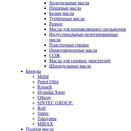
Холодильные масла
Пищевые масла
Белые масла
Турбинные масла
Разное
Масла для направляющих скольжения
Индустриальные нелегированные
масла
Пластичные смазки
Циркуляционные масла
СОЖ
Масла для газовых двигателей
Шпиндельные масла
Бренды
Mobil
Petrol Ofisi
Rosneft
Hyundai Xteer
Oilway
SINTEC GROUP:
Rolf
Sintec
Takayama
MIRAX
Подбор масла