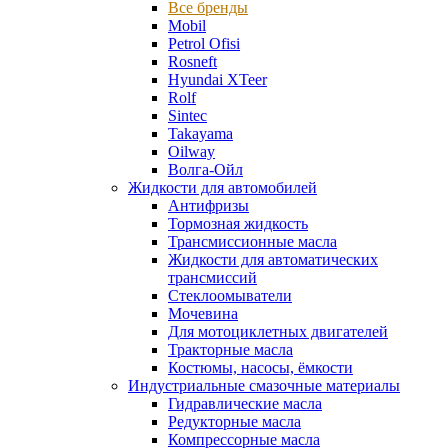
Все бренды
Mobil
Petrol Ofisi
Rosneft
Hyundai XTeer
Rolf
Sintec
Takayama
Oilway
Волга-Ойл
Жидкости для автомобилей
Антифризы
Тормозная жидкость
Трансмиссионные масла
Жидкости для автоматических
трансмиссий
Стеклоомыватели
Мочевина
Для мотоциклетных двигателей
Тракторные масла
Костюмы, насосы, ёмкости
Индустриальные смазочные материалы
Гидравлические масла
Редукторные масла
Компрессорные масла