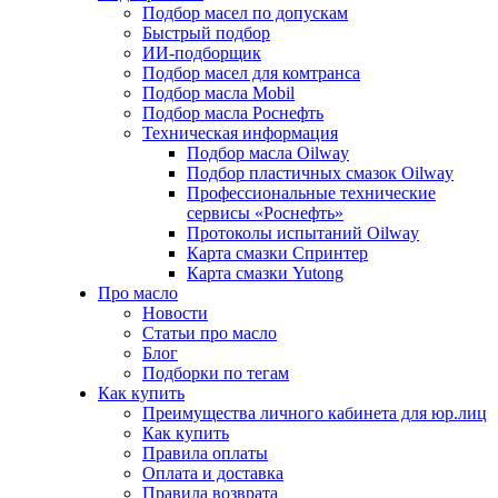
Подбор масел по допускам
Быстрый подбор
ИИ-подборщик
Подбор масел для комтранса
Подбор масла Mobil
Подбор масла Роснефть
Техническая информация
Подбор масла Oilway
Подбор пластичных смазок Oilway
Профессиональные технические
сервисы «Роснефть»
Протоколы испытаний Oilway
Карта смазки Спринтер
Карта смазки Yutong
Про масло
Новости
Статьи про масло
Блог
Подборки по тегам
Как купить
Преимущества личного кабинета для юр.лиц
Как купить
Правила оплаты
Оплата и доставка
Правила возврата