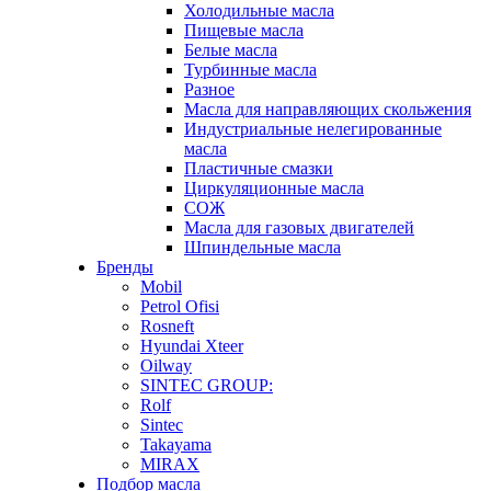
Холодильные масла
Пищевые масла
Белые масла
Турбинные масла
Разное
Масла для направляющих скольжения
Индустриальные нелегированные
масла
Пластичные смазки
Циркуляционные масла
СОЖ
Масла для газовых двигателей
Шпиндельные масла
Бренды
Mobil
Petrol Ofisi
Rosneft
Hyundai Xteer
Oilway
SINTEC GROUP:
Rolf
Sintec
Takayama
MIRAX
Подбор масла