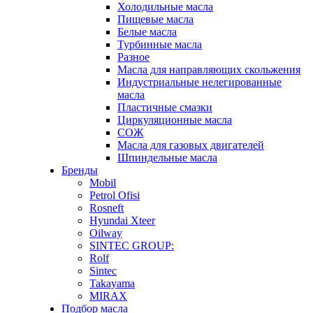
Холодильные масла
Пищевые масла
Белые масла
Турбинные масла
Разное
Масла для направляющих скольжения
Индустриальные нелегированные
масла
Пластичные смазки
Циркуляционные масла
СОЖ
Масла для газовых двигателей
Шпиндельные масла
Бренды
Mobil
Petrol Ofisi
Rosneft
Hyundai Xteer
Oilway
SINTEC GROUP:
Rolf
Sintec
Takayama
MIRAX
Подбор масла