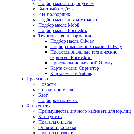
Подбор масел по допускам
Быстрый подбор
ИИ-подборщик
Подбор масел для комтранса
Подбор масла Mobil
Подбор масла Роснефть
Техническая информация
Подбор масла Oilway
Подбор пластичных смазок Oilway
Профессиональные технические
сервисы «Роснефть»
Протоколы испытаний Oilway
Карта смазки Спринтер
Карта смазки Yutong
Про масло
Новости
Статьи про масло
Блог
Подборки по тегам
Как купить
Преимущества личного кабинета для юр.лиц
Как купить
Правила оплаты
Оплата и доставка
Правила возврата