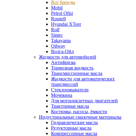
Все бренды
Mobil
Petrol Ofisi
Rosneft
Hyundai XTeer
Rolf
Sintec
Takayama
Oilway
Волга-Ойл
Жидкости для автомобилей
Антифризы
Тормозная жидкость
Трансмиссионные масла
Жидкости для автоматических
трансмиссий
Стеклоомыватели
Мочевина
Для мотоциклетных двигателей
Тракторные масла
Костюмы, насосы, ёмкости
Индустриальные смазочные материалы
Гидравлические масла
Редукторные масла
Компрессорные масла