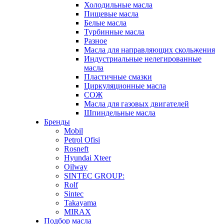
Холодильные масла
Пищевые масла
Белые масла
Турбинные масла
Разное
Масла для направляющих скольжения
Индустриальные нелегированные
масла
Пластичные смазки
Циркуляционные масла
СОЖ
Масла для газовых двигателей
Шпиндельные масла
Бренды
Mobil
Petrol Ofisi
Rosneft
Hyundai Xteer
Oilway
SINTEC GROUP:
Rolf
Sintec
Takayama
MIRAX
Подбор масла