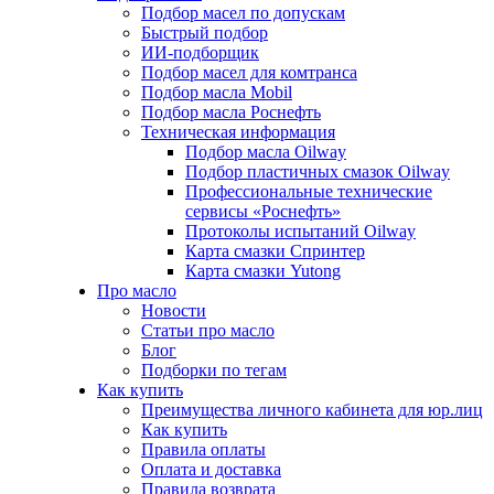
Подбор масел по допускам
Быстрый подбор
ИИ-подборщик
Подбор масел для комтранса
Подбор масла Mobil
Подбор масла Роснефть
Техническая информация
Подбор масла Oilway
Подбор пластичных смазок Oilway
Профессиональные технические
сервисы «Роснефть»
Протоколы испытаний Oilway
Карта смазки Спринтер
Карта смазки Yutong
Про масло
Новости
Статьи про масло
Блог
Подборки по тегам
Как купить
Преимущества личного кабинета для юр.лиц
Как купить
Правила оплаты
Оплата и доставка
Правила возврата