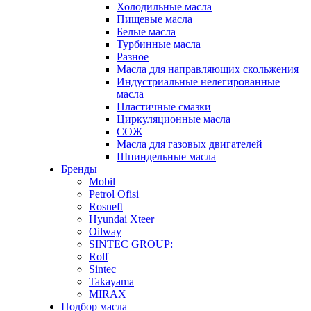
Холодильные масла
Пищевые масла
Белые масла
Турбинные масла
Разное
Масла для направляющих скольжения
Индустриальные нелегированные
масла
Пластичные смазки
Циркуляционные масла
СОЖ
Масла для газовых двигателей
Шпиндельные масла
Бренды
Mobil
Petrol Ofisi
Rosneft
Hyundai Xteer
Oilway
SINTEC GROUP:
Rolf
Sintec
Takayama
MIRAX
Подбор масла