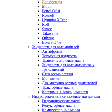
Все бренды
Mobil
Petrol Ofisi
Rosneft
Hyundai XTeer
Rolf
Sintec
Takayama
Oilway
Волга-Ойл
Жидкости для автомобилей
Антифризы
Тормозная жидкость
Трансмиссионные масла
Жидкости для автоматических
трансмиссий
Стеклоомыватели
Мочевина
Для мотоциклетных двигателей
Тракторные масла
Костюмы, насосы, ёмкости
Индустриальные смазочные материалы
Гидравлические масла
Редукторные масла
Компрессорные масла