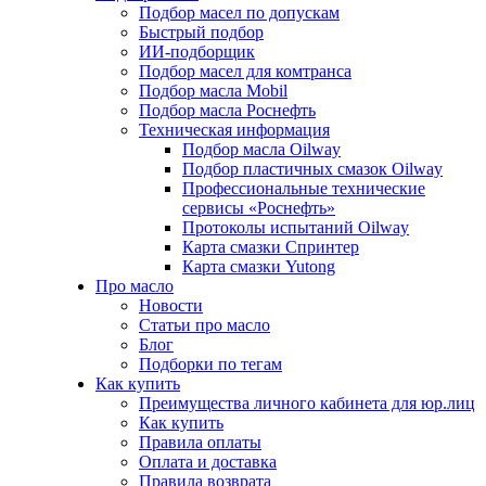
Подбор масел по допускам
Быстрый подбор
ИИ-подборщик
Подбор масел для комтранса
Подбор масла Mobil
Подбор масла Роснефть
Техническая информация
Подбор масла Oilway
Подбор пластичных смазок Oilway
Профессиональные технические
сервисы «Роснефть»
Протоколы испытаний Oilway
Карта смазки Спринтер
Карта смазки Yutong
Про масло
Новости
Статьи про масло
Блог
Подборки по тегам
Как купить
Преимущества личного кабинета для юр.лиц
Как купить
Правила оплаты
Оплата и доставка
Правила возврата