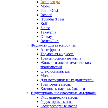
Все бренды
Mobil
Petrol Ofisi
Rosneft
Hyundai XTeer
Rolf
Sintec
Takayama
Oilway
Волга-Ойл
Жидкости для автомобилей
Антифризы
Тормозная жидкость
Трансмиссионные масла
Жидкости для автоматических
трансмиссий
Стеклоомыватели
Мочевина
Для мотоциклетных двигателей
Тракторные масла
Костюмы, насосы, ёмкости
Индустриальные смазочные материалы
Гидравлические масла
Редукторные масла
Компрессорные масла