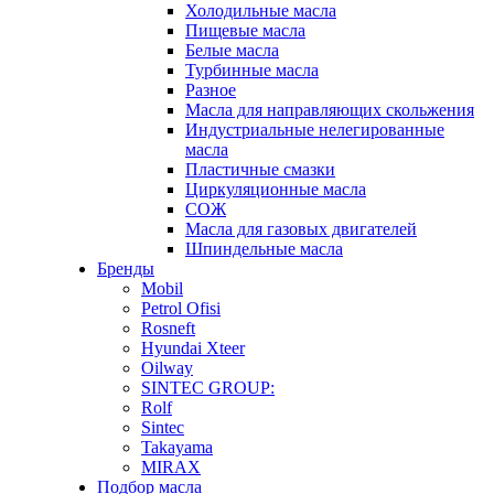
Холодильные масла
Пищевые масла
Белые масла
Турбинные масла
Разное
Масла для направляющих скольжения
Индустриальные нелегированные
масла
Пластичные смазки
Циркуляционные масла
СОЖ
Масла для газовых двигателей
Шпиндельные масла
Бренды
Mobil
Petrol Ofisi
Rosneft
Hyundai Xteer
Oilway
SINTEC GROUP:
Rolf
Sintec
Takayama
MIRAX
Подбор масла