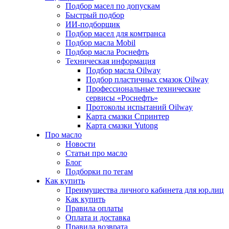
Подбор масел по допускам
Быстрый подбор
ИИ-подборщик
Подбор масел для комтранса
Подбор масла Mobil
Подбор масла Роснефть
Техническая информация
Подбор масла Oilway
Подбор пластичных смазок Oilway
Профессиональные технические
сервисы «Роснефть»
Протоколы испытаний Oilway
Карта смазки Спринтер
Карта смазки Yutong
Про масло
Новости
Статьи про масло
Блог
Подборки по тегам
Как купить
Преимущества личного кабинета для юр.лиц
Как купить
Правила оплаты
Оплата и доставка
Правила возврата