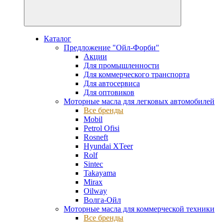
Каталог
Предложение "Ойл-Форби"
Акции
Для промышленности
Для коммерческого транспорта
Для автосервиса
Для оптовиков
Моторные масла для легковых автомобилей
Все бренды
Mobil
Petrol Ofisi
Rosneft
Hyundai XTeer
Rolf
Sintec
Takayama
Mirax
Oilway
Волга-Ойл
Моторные масла для коммерческой техники
Все бренды