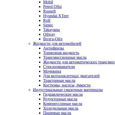
Mobil
Petrol Ofisi
Rosneft
Hyundai XTeer
Rolf
Sintec
Takayama
Oilway
Волга-Ойл
Жидкости для автомобилей
Антифризы
Тормозная жидкость
Трансмиссионные масла
Жидкости для автоматических трансмис
Стеклоомыватели
Мочевина
Для мотоциклетных двигателей
Тракторные масла
Костюмы, насосы, ёмкости
Индустриальные смазочные материалы
Гидравлические масла
Редукторные масла
Компрессорные масла
Холодильные масла
Пищевые масла