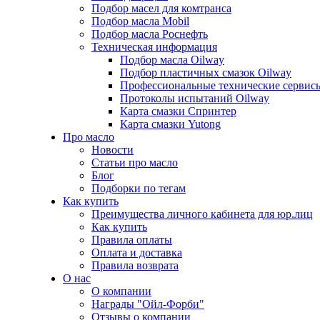
Подбор масел для комтранса
Подбор масла Mobil
Подбор масла Роснефть
Техническая информация
Подбор масла Oilway
Подбор пластичных смазок Oilway
Профессиональные технические сервис
Протоколы испытаний Oilway
Карта смазки Спринтер
Карта смазки Yutong
Про масло
Новости
Статьи про масло
Блог
Подборки по тегам
Как купить
Преимущества личного кабинета для юр.лиц
Как купить
Правила оплаты
Оплата и доставка
Правила возврата
О нас
О компании
Награды "Ойл-Форби"
Отзывы о компании