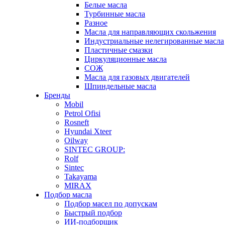
Белые масла
Турбинные масла
Разное
Масла для направляющих скольжения
Индустриальные нелегированные масла
Пластичные смазки
Циркуляционные масла
СОЖ
Масла для газовых двигателей
Шпиндельные масла
Бренды
Mobil
Petrol Ofisi
Rosneft
Hyundai Xteer
Oilway
SINTEC GROUP:
Rolf
Sintec
Takayama
MIRAX
Подбор масла
Подбор масел по допускам
Быстрый подбор
ИИ-подборщик