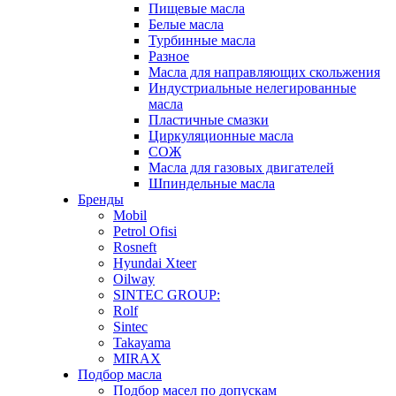
Пищевые масла
Белые масла
Турбинные масла
Разное
Масла для направляющих скольжения
Индустриальные нелегированные
масла
Пластичные смазки
Циркуляционные масла
СОЖ
Масла для газовых двигателей
Шпиндельные масла
Бренды
Mobil
Petrol Ofisi
Rosneft
Hyundai Xteer
Oilway
SINTEC GROUP:
Rolf
Sintec
Takayama
MIRAX
Подбор масла
Подбор масел по допускам