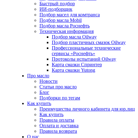
Быстрый подбор
ИИ-подборщик
Подбор масел для комтранса
Подбор масла Mobil
Подбор масла Роснефть
Техническая информация
Подбор масла Oilway
Подбор пластичных смазок Oilway
Профессиональные технические
сервисы «Роснефть»
Протоколы испытаний Oilway
Карта смазки Спринтер
Карта смазки Yutong
Про масло
Новости
Статьи про масло
Блог
Подборки по тегам
Как купить
Преимущества личного кабинета для юр.лиц
Как купить
Правила оплаты
Оплата и доставка
Правила возврата
О нас