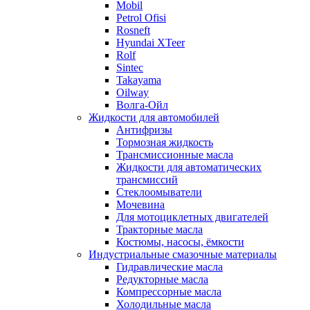
Mobil
Petrol Ofisi
Rosneft
Hyundai XTeer
Rolf
Sintec
Takayama
Oilway
Волга-Ойл
Жидкости для автомобилей
Антифризы
Тормозная жидкость
Трансмиссионные масла
Жидкости для автоматических
трансмиссий
Стеклоомыватели
Мочевина
Для мотоциклетных двигателей
Тракторные масла
Костюмы, насосы, ёмкости
Индустриальные смазочные материалы
Гидравлические масла
Редукторные масла
Компрессорные масла
Холодильные масла