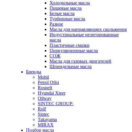
Холодильные масла
Пищевые масла
Белые масла
Турбинные масла
Разное
Масла для направляющих скольжения
Индустриальные нелегированные
масла
Пластичные смазки
Циркуляционные масла
СОЖ
Масла для газовых двигателей
Шпиндельные масла
Бренды
Mobil
Petrol Ofisi
Rosneft
Hyundai Xteer
Oilway
SINTEC GROUP:
Rolf
Sintec
Takayama
MIRAX
Подбор масла