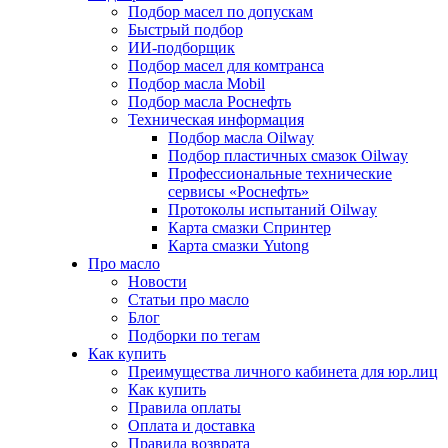
Подбор масел по допускам
Быстрый подбор
ИИ-подборщик
Подбор масел для комтранса
Подбор масла Mobil
Подбор масла Роснефть
Техническая информация
Подбор масла Oilway
Подбор пластичных смазок Oilway
Профессиональные технические
сервисы «Роснефть»
Протоколы испытаний Oilway
Карта смазки Спринтер
Карта смазки Yutong
Про масло
Новости
Статьи про масло
Блог
Подборки по тегам
Как купить
Преимущества личного кабинета для юр.лиц
Как купить
Правила оплаты
Оплата и доставка
Правила возврата