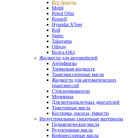
Все бренды
Mobil
Petrol Ofisi
Rosneft
Hyundai XTeer
Rolf
Sintec
Takayama
Oilway
Волга-Ойл
Жидкости для автомобилей
Антифризы
Тормозная жидкость
Трансмиссионные масла
Жидкости для автоматических
трансмиссий
Стеклоомыватели
Мочевина
Для мотоциклетных двигателей
Тракторные масла
Костюмы, насосы, ёмкости
Индустриальные смазочные материалы
Гидравлические масла
Редукторные масла
Компрессорные масла