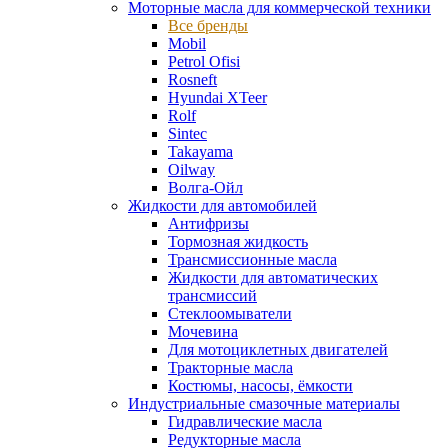
Моторные масла для коммерческой техники
Все бренды
Mobil
Petrol Ofisi
Rosneft
Hyundai XTeer
Rolf
Sintec
Takayama
Oilway
Волга-Ойл
Жидкости для автомобилей
Антифризы
Тормозная жидкость
Трансмиссионные масла
Жидкости для автоматических
трансмиссий
Стеклоомыватели
Мочевина
Для мотоциклетных двигателей
Тракторные масла
Костюмы, насосы, ёмкости
Индустриальные смазочные материалы
Гидравлические масла
Редукторные масла