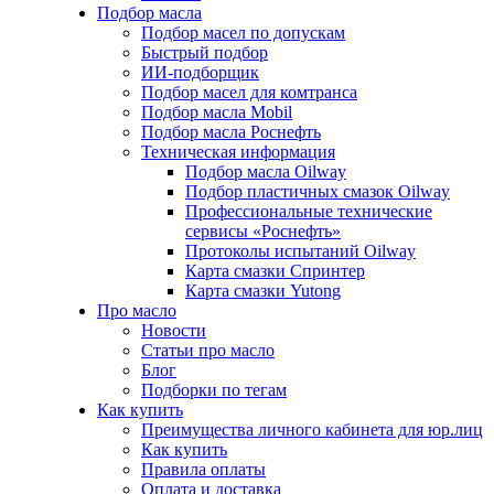
Подбор масла
Подбор масел по допускам
Быстрый подбор
ИИ-подборщик
Подбор масел для комтранса
Подбор масла Mobil
Подбор масла Роснефть
Техническая информация
Подбор масла Oilway
Подбор пластичных смазок Oilway
Профессиональные технические
сервисы «Роснефть»
Протоколы испытаний Oilway
Карта смазки Спринтер
Карта смазки Yutong
Про масло
Новости
Статьи про масло
Блог
Подборки по тегам
Как купить
Преимущества личного кабинета для юр.лиц
Как купить
Правила оплаты
Оплата и доставка