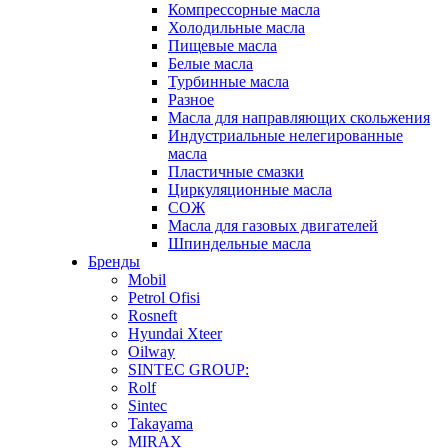
Компрессорные масла
Холодильные масла
Пищевые масла
Белые масла
Турбинные масла
Разное
Масла для направляющих скольжения
Индустриальные нелегированные
масла
Пластичные смазки
Циркуляционные масла
СОЖ
Масла для газовых двигателей
Шпиндельные масла
Бренды
Mobil
Petrol Ofisi
Rosneft
Hyundai Xteer
Oilway
SINTEC GROUP:
Rolf
Sintec
Takayama
MIRAX