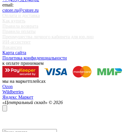
email:
cstore.ru@cstore.ru
Оплата и доставка
Как купить
Правила возврата
Правила оплаты
Преимущества личного кабинета для юр.лиц
ИИ-ассистент
Вакансии
Карта сайта
Политика конфиденциальности
к оплате принимаем
мы на маркетплейсах
Ozon
Wildberries
Яндекс Маркет
«Центральный склад» ©
2026