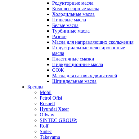
Редукторные масла
Компрессорные масла
Холодильные масла
Пищевые масла
Белые масла
Турбинные масла
Разное
Масла для направляющих скольжения
Индустриальные нелегированные
масла
Пластичные смазки
Циркуляционные масла
СОЖ
Масла для газовых двигателей
Шпиндельные масла
Бренды
Mobil
Petrol Ofisi
Rosneft
Hyundai Xteer
Oilway
SINTEC GROUP:
Rolf
Sintec
Takayama