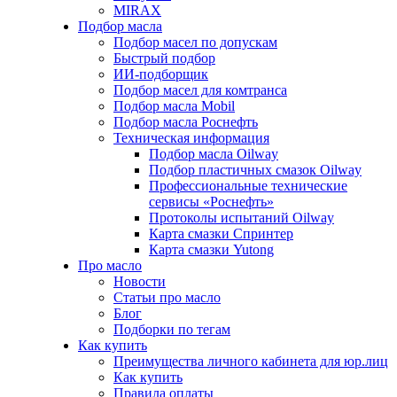
MIRAX
Подбор масла
Подбор масел по допускам
Быстрый подбор
ИИ-подборщик
Подбор масел для комтранса
Подбор масла Mobil
Подбор масла Роснефть
Техническая информация
Подбор масла Oilway
Подбор пластичных смазок Oilway
Профессиональные технические
сервисы «Роснефть»
Протоколы испытаний Oilway
Карта смазки Спринтер
Карта смазки Yutong
Про масло
Новости
Статьи про масло
Блог
Подборки по тегам
Как купить
Преимущества личного кабинета для юр.лиц
Как купить
Правила оплаты