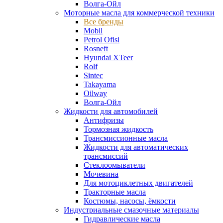
Волга-Ойл
Моторные масла для коммерческой техники
Все бренды
Mobil
Petrol Ofisi
Rosneft
Hyundai XTeer
Rolf
Sintec
Takayama
Oilway
Волга-Ойл
Жидкости для автомобилей
Антифризы
Тормозная жидкость
Трансмиссионные масла
Жидкости для автоматических
трансмиссий
Стеклоомыватели
Мочевина
Для мотоциклетных двигателей
Тракторные масла
Костюмы, насосы, ёмкости
Индустриальные смазочные материалы
Гидравлические масла