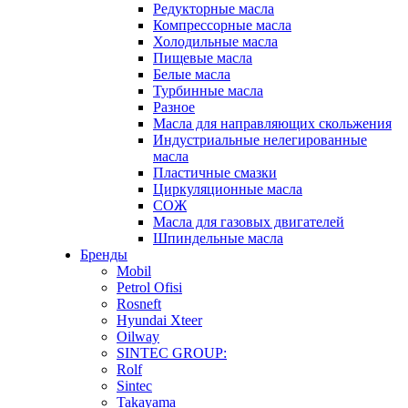
Редукторные масла
Компрессорные масла
Холодильные масла
Пищевые масла
Белые масла
Турбинные масла
Разное
Масла для направляющих скольжения
Индустриальные нелегированные
масла
Пластичные смазки
Циркуляционные масла
СОЖ
Масла для газовых двигателей
Шпиндельные масла
Бренды
Mobil
Petrol Ofisi
Rosneft
Hyundai Xteer
Oilway
SINTEC GROUP:
Rolf
Sintec
Takayama