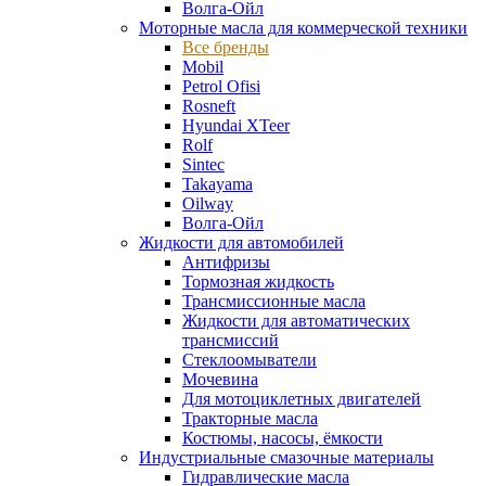
Волга-Ойл
Моторные масла для коммерческой техники
Все бренды
Mobil
Petrol Ofisi
Rosneft
Hyundai XTeer
Rolf
Sintec
Takayama
Oilway
Волга-Ойл
Жидкости для автомобилей
Антифризы
Тормозная жидкость
Трансмиссионные масла
Жидкости для автоматических
трансмиссий
Стеклоомыватели
Мочевина
Для мотоциклетных двигателей
Тракторные масла
Костюмы, насосы, ёмкости
Индустриальные смазочные материалы
Гидравлические масла