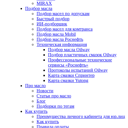
MIRAX
Подбор масла
Подбор масел по допускам
Быстрый подбор
ИИ-подборщик
Подбор масел для комтранса
Подбор масла Mobil
Подбор масла Роснефть
Техническая информация
Подбор масла Oilway
Подбор пластичных смазок Oilway
Профессиональные технические
сервисы «Роснефть»
Протоколы испытаний Oilway
Карта смазки Спринтер
Карта смазки Yutong
Про масло
Новости
Статьи про масло
Блог
Подборки по тегам
Как купить
Преимущества личного кабинета для юр.лиц
Как купить
Правила оплаты