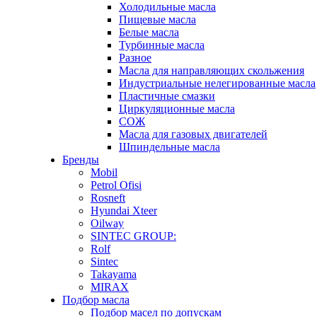
Холодильные масла
Пищевые масла
Белые масла
Турбинные масла
Разное
Масла для направляющих скольжения
Индустриальные нелегированные масла
Пластичные смазки
Циркуляционные масла
СОЖ
Масла для газовых двигателей
Шпиндельные масла
Бренды
Mobil
Petrol Ofisi
Rosneft
Hyundai Xteer
Oilway
SINTEC GROUP:
Rolf
Sintec
Takayama
MIRAX
Подбор масла
Подбор масел по допускам