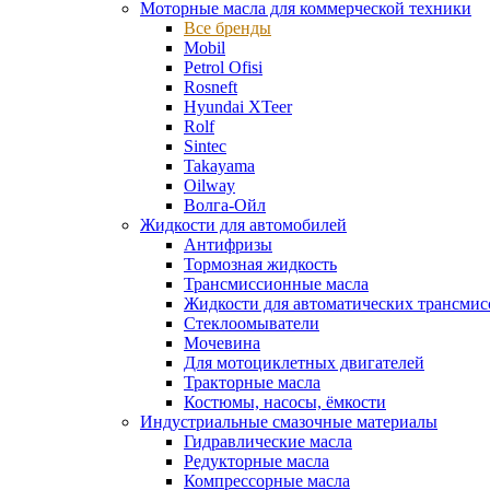
Моторные масла для коммерческой техники
Все бренды
Mobil
Petrol Ofisi
Rosneft
Hyundai XTeer
Rolf
Sintec
Takayama
Oilway
Волга-Ойл
Жидкости для автомобилей
Антифризы
Тормозная жидкость
Трансмиссионные масла
Жидкости для автоматических трансмис
Стеклоомыватели
Мочевина
Для мотоциклетных двигателей
Тракторные масла
Костюмы, насосы, ёмкости
Индустриальные смазочные материалы
Гидравлические масла
Редукторные масла
Компрессорные масла