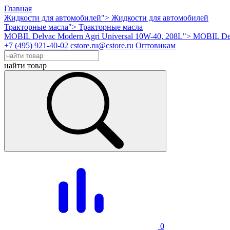
Главная
Жидкости для автомобилей">
Жидкости для автомобилей
Тракторные масла">
Тракторные масла
MOBIL Delvac Modern Agri Universal 10W-40, 208L">
MOBIL Del
+7 (495) 921-40-02
cstore.ru@cstore.ru
Оптовикам
найти товар
0