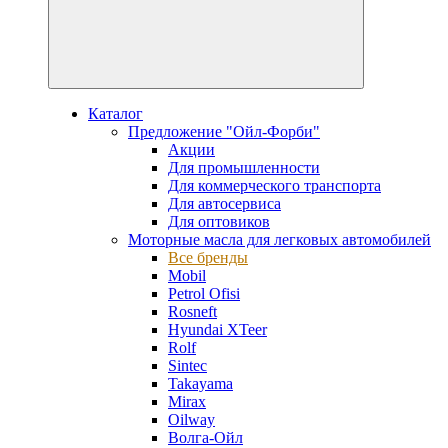
Каталог
Предложение "Ойл-Форби"
Акции
Для промышленности
Для коммерческого транспорта
Для автосервиса
Для оптовиков
Моторные масла для легковых автомобилей
Все бренды
Mobil
Petrol Ofisi
Rosneft
Hyundai XTeer
Rolf
Sintec
Takayama
Mirax
Oilway
Волга-Ойл