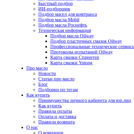
Быстрый подбор
ИИ-подборщик
Подбор масел для комтранса
Подбор масла Mobil
Подбор масла Роснефть
Техническая информация
Подбор масла Oilway
Подбор пластичных смазок Oilway
Профессиональные технические сервис
Протоколы испытаний Oilway
Карта смазки Спринтер
Карта смазки Yutong
Про масло
Новости
Статьи про масло
Блог
Подборки по тегам
Как купить
Преимущества личного кабинета для юр.лиц
Как купить
Правила оплаты
Оплата и доставка
Правила возврата
О нас
О компании