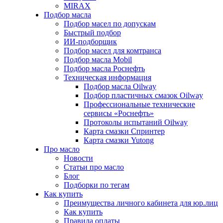
MIRAX
Подбор масла
Подбор масел по допускам
Быстрый подбор
ИИ-подборщик
Подбор масел для комтранса
Подбор масла Mobil
Подбор масла Роснефть
Техническая информация
Подбор масла Oilway
Подбор пластичных смазок Oilway
Профессиональные технические
сервисы «Роснефть»
Протоколы испытаний Oilway
Карта смазки Спринтер
Карта смазки Yutong
Про масло
Новости
Статьи про масло
Блог
Подборки по тегам
Как купить
Преимущества личного кабинета для юр.лиц
Как купить
Правила оплаты