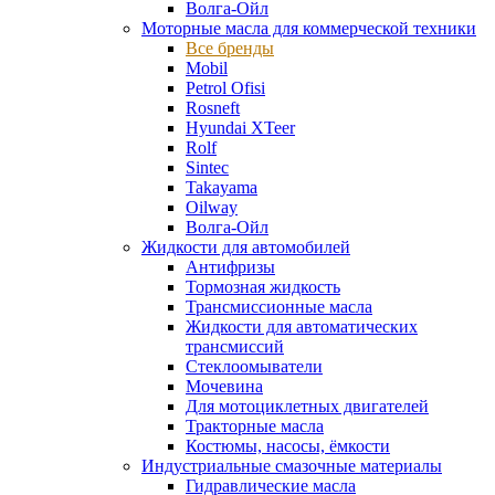
Волга-Ойл
Моторные масла для коммерческой техники
Все бренды
Mobil
Petrol Ofisi
Rosneft
Hyundai XTeer
Rolf
Sintec
Takayama
Oilway
Волга-Ойл
Жидкости для автомобилей
Антифризы
Тормозная жидкость
Трансмиссионные масла
Жидкости для автоматических
трансмиссий
Стеклоомыватели
Мочевина
Для мотоциклетных двигателей
Тракторные масла
Костюмы, насосы, ёмкости
Индустриальные смазочные материалы
Гидравлические масла