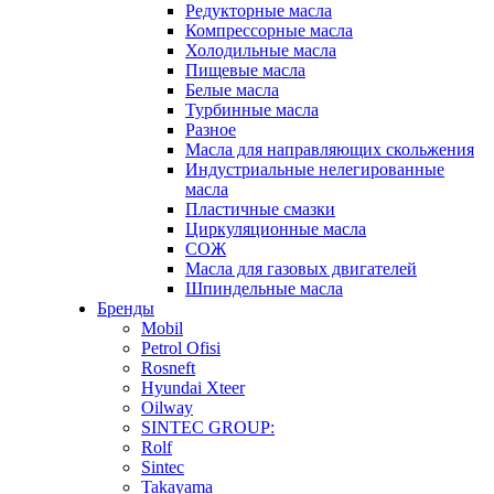
Редукторные масла
Компрессорные масла
Холодильные масла
Пищевые масла
Белые масла
Турбинные масла
Разное
Масла для направляющих скольжения
Индустриальные нелегированные
масла
Пластичные смазки
Циркуляционные масла
СОЖ
Масла для газовых двигателей
Шпиндельные масла
Бренды
Mobil
Petrol Ofisi
Rosneft
Hyundai Xteer
Oilway
SINTEC GROUP:
Rolf
Sintec
Takayama