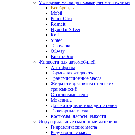
Моторные масла для коммерческой техники
Все бренды
Mobil
Petrol Ofisi
Rosneft
Hyundai XTeer
Rolf
Sintec
Takayama
Oilway
Волга-Ойл
Жидкости для автомобилей
Антифризы
Тормозная жидкость
Трансмиссионные масла
Жидкости для автоматических
трансмиссий
Стеклоомыватели
Мочевина
Для мотоциклетных двигателей
Тракторные масла
Костюмы, насосы, ёмкости
Индустриальные смазочные материалы
Гидравлические масла
Редукторные масла