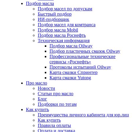
Подбор масла
Подбор масел по допускам
Быстрый подбор
ИИ-подборщик
Подбор масел для комтранса
Подбор масла Mobil
Подбор масла Роснефть
Техническая информация
Подбор масла Oilway
Подбор пластичных смазок Oilway
Профессиональные технические
сервисы «Роснефть»
Протоколы испытаний Oilway
Карта смазки Спринтер
Карта смазки Yutong
Про масло
Новости
Статьи про масло
Блог
Подборки по тегам
Как купить
Преимущества личного кабинета для юр.лиц
Как купить
Правила оплаты
Оплата и доставка