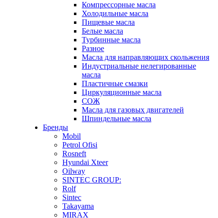
Компрессорные масла
Холодильные масла
Пищевые масла
Белые масла
Турбинные масла
Разное
Масла для направляющих скольжения
Индустриальные нелегированные
масла
Пластичные смазки
Циркуляционные масла
СОЖ
Масла для газовых двигателей
Шпиндельные масла
Бренды
Mobil
Petrol Ofisi
Rosneft
Hyundai Xteer
Oilway
SINTEC GROUP:
Rolf
Sintec
Takayama
MIRAX