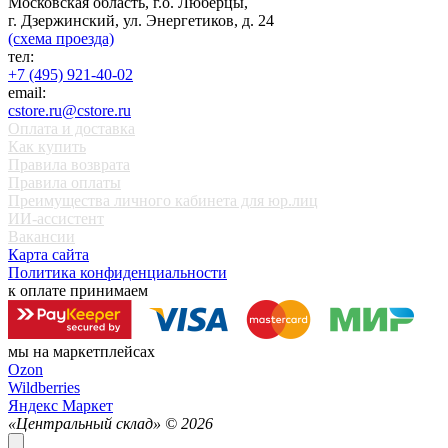
Московская область, г.о. Люберцы,
г. Дзержинский, ул. Энергетиков, д. 24
(схема проезда)
тел:
+7 (495) 921-40-02
email:
cstore.ru@cstore.ru
Оплата и доставка
Как купить
Правила возврата
Правила оплаты
Преимущества личного кабинета для юр.лиц
ИИ-ассистент
Вакансии
Карта сайта
Политика конфиденциальности
к оплате принимаем
мы на маркетплейсах
Ozon
Wildberries
Яндекс Маркет
«Центральный склад» ©
2026