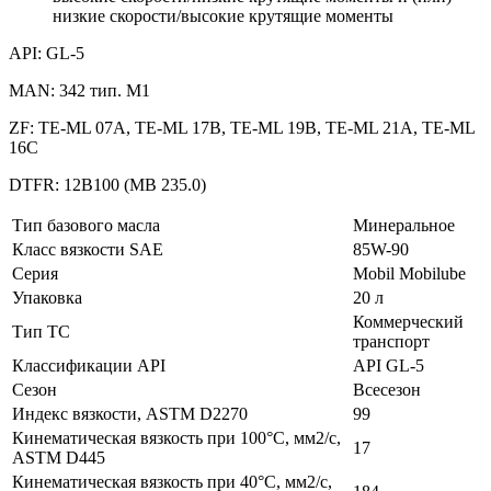
низкие скорости/высокие крутящие моменты
API: GL-5
MAN: 342 тип. M1
ZF: TE-ML 07A, TE-ML 17B, TE-ML 19B, TE-ML 21A, TE-ML
16C
DTFR: 12B100 (MB 235.0)
Тип базового масла
Минеральное
Класс вязкости SAE
85W-90
Серия
Mobil Mobilube
Упаковка
20 л
Коммерческий
Тип ТС
транспорт
Классификации API
API GL-5
Сезон
Всесезон
Индекс вязкости, ASTM D2270
99
Кинематическая вязкость при 100°C, мм2/с,
17
ASTM D445
Кинематическая вязкость при 40°C, мм2/с,