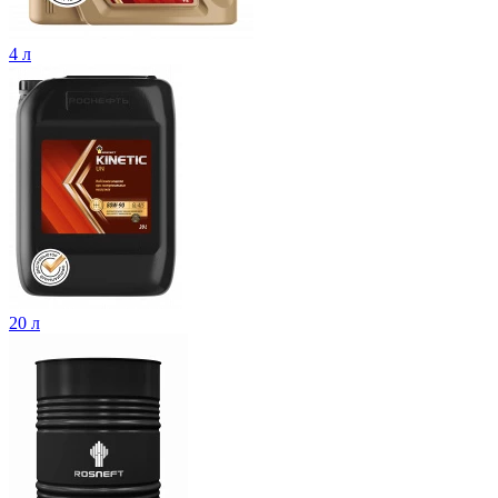
4 л
20 л