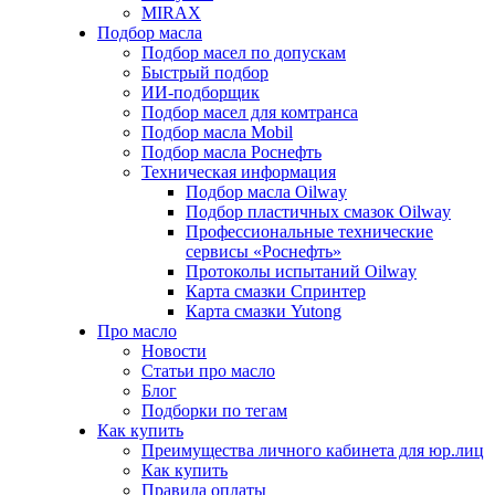
MIRAX
Подбор масла
Подбор масел по допускам
Быстрый подбор
ИИ-подборщик
Подбор масел для комтранса
Подбор масла Mobil
Подбор масла Роснефть
Техническая информация
Подбор масла Oilway
Подбор пластичных смазок Oilway
Профессиональные технические
сервисы «Роснефть»
Протоколы испытаний Oilway
Карта смазки Спринтер
Карта смазки Yutong
Про масло
Новости
Статьи про масло
Блог
Подборки по тегам
Как купить
Преимущества личного кабинета для юр.лиц
Как купить
Правила оплаты