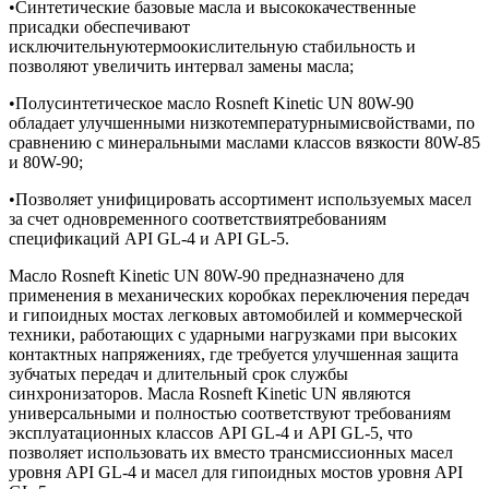
•Синтетические базовые масла и высококачественные
присадки обеспечивают
исключительнуютермоокислительную стабильность и
позволяют увеличить интервал замены масла;
•Полусинтетическое масло Rosneft Kinetic UN 80W-90
обладает улучшенными низкотемпературнымисвойствами, по
сравнению с минеральными маслами классов вязкости 80W-85
и 80W-90;
•Позволяет унифицировать ассортимент используемых масел
за счет одновременного соответствиятребованиям
спецификаций API GL-4 и API GL-5.
Масло Rosneft Kinetic UN 80W-90 предназначено для
применения в механических коробках переключения передач
и гипоидных мостах легковых автомобилей и коммерческой
техники, работающих с ударными нагрузками при высоких
контактных напряжениях, где требуется улучшенная защита
зубчатых передач и длительный срок службы
синхронизаторов. Масла Rosneft Kinetic UN являются
универсальными и полностью соответствуют требованиям
эксплуатационных классов API GL-4 и API GL-5, что
позволяет использовать их вместо трансмиссионных масел
уровня API GL-4 и масел для гипоидных мостов уровня API