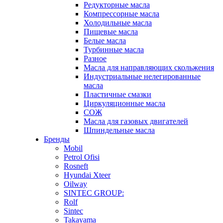
Редукторные масла
Компрессорные масла
Холодильные масла
Пищевые масла
Белые масла
Турбинные масла
Разное
Масла для направляющих скольжения
Индустриальные нелегированные
масла
Пластичные смазки
Циркуляционные масла
СОЖ
Масла для газовых двигателей
Шпиндельные масла
Бренды
Mobil
Petrol Ofisi
Rosneft
Hyundai Xteer
Oilway
SINTEC GROUP:
Rolf
Sintec
Takayama