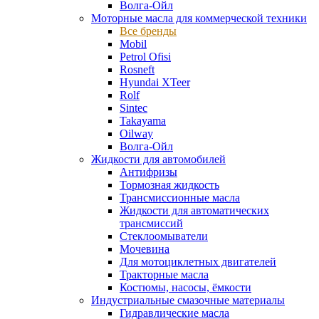
Волга-Ойл
Моторные масла для коммерческой техники
Все бренды
Mobil
Petrol Ofisi
Rosneft
Hyundai XTeer
Rolf
Sintec
Takayama
Oilway
Волга-Ойл
Жидкости для автомобилей
Антифризы
Тормозная жидкость
Трансмиссионные масла
Жидкости для автоматических
трансмиссий
Стеклоомыватели
Мочевина
Для мотоциклетных двигателей
Тракторные масла
Костюмы, насосы, ёмкости
Индустриальные смазочные материалы
Гидравлические масла