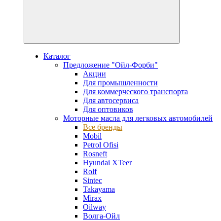
Каталог
Предложение "Ойл-Форби"
Акции
Для промышленности
Для коммерческого транспорта
Для автосервиса
Для оптовиков
Моторные масла для легковых автомобилей
Все бренды
Mobil
Petrol Ofisi
Rosneft
Hyundai XTeer
Rolf
Sintec
Takayama
Mirax
Oilway
Волга-Ойл