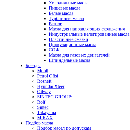
Холодильные масла
Пищевые масла
Белые масла
Турбинные масла
Разное
Масла для направляющих скольжения
Индустриальные нелегированные масла
Пластичные смазки
Циркуляционные масла
СОЖ
Масла для газовых двигателей
Шпиндельные масла
Бренды
Mobil
Petrol Ofisi
Rosneft
Hyundai Xteer
Oilway
SINTEC GROUP:
Rolf
Sintec
Takayama
MIRAX
Подбор масла
Подбор масел по допускам