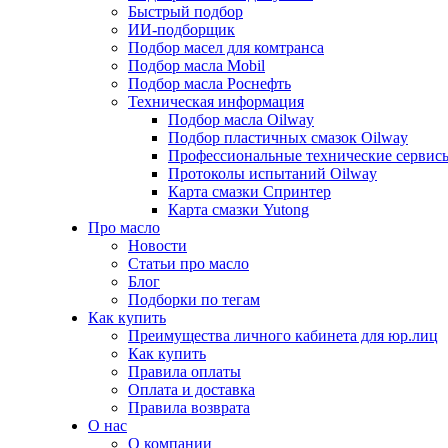
Быстрый подбор
ИИ-подборщик
Подбор масел для комтранса
Подбор масла Mobil
Подбор масла Роснефть
Техническая информация
Подбор масла Oilway
Подбор пластичных смазок Oilway
Профессиональные технические сервис
Протоколы испытаний Oilway
Карта смазки Спринтер
Карта смазки Yutong
Про масло
Новости
Статьи про масло
Блог
Подборки по тегам
Как купить
Преимущества личного кабинета для юр.лиц
Как купить
Правила оплаты
Оплата и доставка
Правила возврата
О нас
О компании