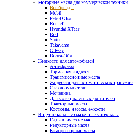
Моторные масла для коммерческой техники
Все бренды
Mobil
Petrol Ofisi
Rosneft
Hyundai XTeer
Rolf
Sintec
Takayama
Oilway
Волга-Ойл
Жидкости для автомобилей
Антифризы
Тормозная жидкость
Трансмиссионные масла
Жидкости для автоматических трансмис
Стеклоомыватели
Мочевина
Для мотоциклетных двигателей
Тракторные масла
Костюмы, насосы, ёмкости
Индустриальные смазочные материалы
Гидравлические масла
Редукторные масла
Компрессорные масла