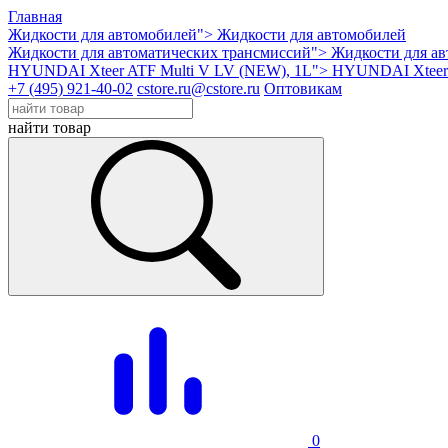
Главная
Жидкости для автомобилей">
Жидкости для автомобилей
Жидкости для автоматических трансмиссий">
Жидкости для ав
HYUNDAI Xteer ATF Multi V LV (NEW), 1L">
HYUNDAI Xteer 
+7 (495) 921-40-02
cstore.ru@cstore.ru
Оптовикам
найти товар
0