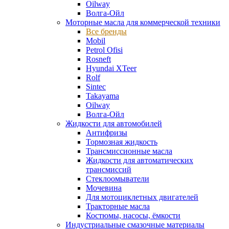
Oilway
Волга-Ойл
Моторные масла для коммерческой техники
Все бренды
Mobil
Petrol Ofisi
Rosneft
Hyundai XTeer
Rolf
Sintec
Takayama
Oilway
Волга-Ойл
Жидкости для автомобилей
Антифризы
Тормозная жидкость
Трансмиссионные масла
Жидкости для автоматических
трансмиссий
Стеклоомыватели
Мочевина
Для мотоциклетных двигателей
Тракторные масла
Костюмы, насосы, ёмкости
Индустриальные смазочные материалы