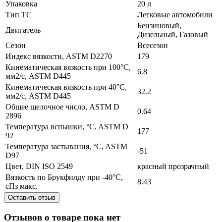
Упаковка
20 л
Тип ТС
Легковые автомобили
Бензиновый,
Двигатель
Дизельный, Газовый
Сезон
Всесезон
Индекс вязкости, ASTM D2270
179
Кинематическая вязкость при 100°C,
6.8
мм2/с, ASTM D445
Кинематическая вязкость при 40°C,
32.2
мм2/с, ASTM D445
Общее щелочное число, ASTM D
0.64
2896
Температура вспышки, °C, ASTM D
177
92
Температура застывания, °C, ASTM
-51
D97
Цвет, DIN ISO 2549
красный прозрачный
Вязкость по Брукфилду при -40°C,
8.43
cПз макс.
Оставить отзыв
Отзывов о товаре пока нет