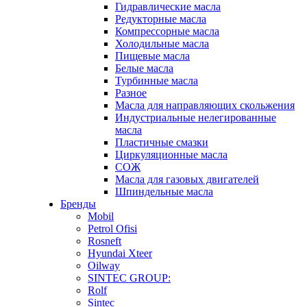
Гидравлические масла
Редукторные масла
Компрессорные масла
Холодильные масла
Пищевые масла
Белые масла
Турбинные масла
Разное
Масла для направляющих скольжения
Индустриальные нелегированные
масла
Пластичные смазки
Циркуляционные масла
СОЖ
Масла для газовых двигателей
Шпиндельные масла
Бренды
Mobil
Petrol Ofisi
Rosneft
Hyundai Xteer
Oilway
SINTEC GROUP:
Rolf
Sintec