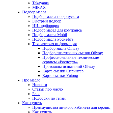
Takayama
MIRAX
Подбор масла
Подбор масел по допускам
Быстрый подбор
ИИ-подборщик
Подбор масел для комтранса
Подбор масла Mobil
Подбор масла Роснефть
Техническая информация
Подбор масла Oilway
Подбор пластичных смазок Oilway
Профессиональные технические
сервисы «Роснефть»
Протоколы испытаний Oilway
Карта смазки Спринтер
Карта смазки Yutong
Про масло
Новости
Статьи про масло
Блог
Подборки по тегам
Как купить
Преимущества личного кабинета для юр.лиц
Как купить