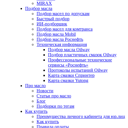
MIRAX
Подбор масла
Подбор масел по допускам
Быстрый подбор
ИИ-подборщик
Подбор масел для комтранса
Подбор масла Mobil
Подбор масла Роснефть
Техническая информация
Подбор масла Oilway
Подбор пластичных смазок Oilway
Профессиональные технические
сервисы «Роснефть»
Протоколы испытаний Oilway
Карта смазки Спринтер
Карта смазки Yutong
Про масло
Новости
Статьи про масло
Блог
Подборки по тегам
Как купить
Преимущества личного кабинета для юр.лиц
Как купить
Правила оплаты