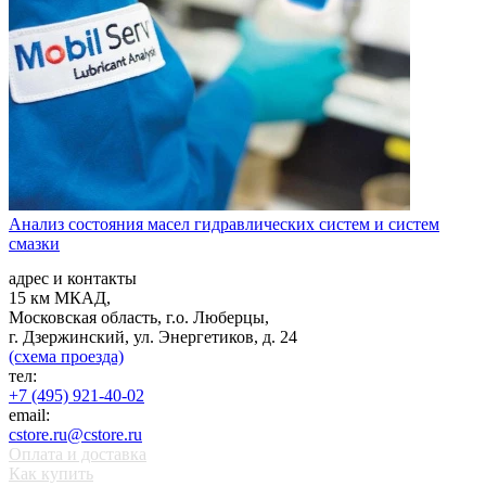
Анализ состояния масел гидравлических систем и систем
смазки
адрес и контакты
15 км МКАД,
Московская область, г.о. Люберцы,
г. Дзержинский, ул. Энергетиков, д. 24
(схема проезда)
тел:
+7 (495) 921-40-02
email:
cstore.ru@cstore.ru
Оплата и доставка
Как купить