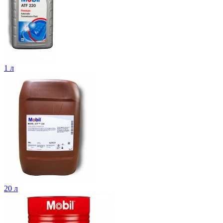
1 л
20 л