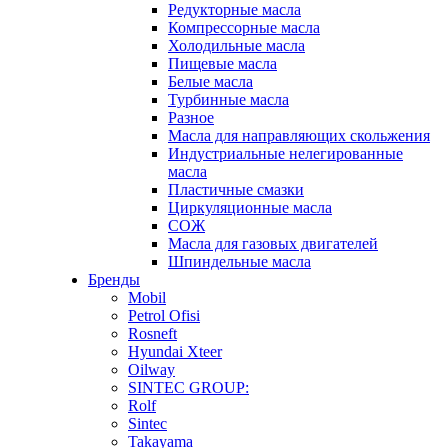
Редукторные масла
Компрессорные масла
Холодильные масла
Пищевые масла
Белые масла
Турбинные масла
Разное
Масла для направляющих скольжения
Индустриальные нелегированные
масла
Пластичные смазки
Циркуляционные масла
СОЖ
Масла для газовых двигателей
Шпиндельные масла
Бренды
Mobil
Petrol Ofisi
Rosneft
Hyundai Xteer
Oilway
SINTEC GROUP:
Rolf
Sintec
Takayama