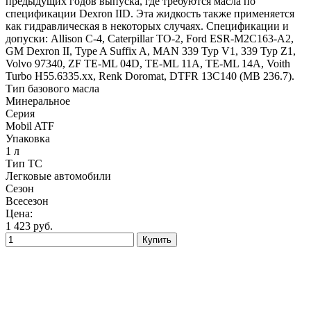
предыдущих годов выпуска, где требуются масла по
спецификации Dexron IID. Эта жидкость также применяется
как гидравлическая в некоторых случаях. Спецификации и
допуски: Allison C-4, Caterpillar TO-2, Ford ESR-M2C163-A2,
GM Dexron II, Type A Suffix A, MAN 339 Typ V1, 339 Typ Z1,
Volvo 97340, ZF TE-ML 04D, TE-ML 11A, TE-ML 14A, Voith
Turbo H55.6335.xx, Renk Doromat, DTFR 13С140 (MB 236.7).
Тип базового масла
Минеральное
Серия
Mobil ATF
Упаковка
1 л
Тип ТС
Легковые автомобили
Сезон
Всесезон
Цена:
1 423
руб.
Купить