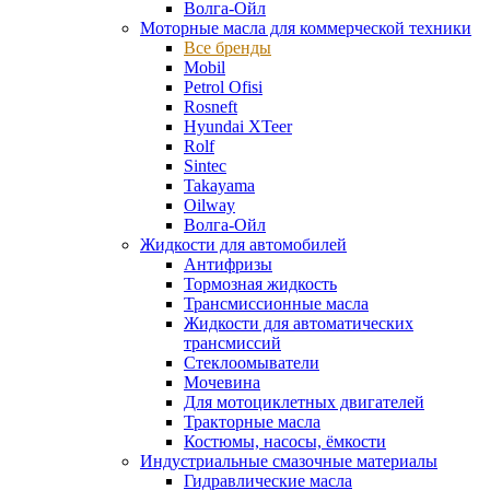
Волга-Ойл
Моторные масла для коммерческой техники
Все бренды
Mobil
Petrol Ofisi
Rosneft
Hyundai XTeer
Rolf
Sintec
Takayama
Oilway
Волга-Ойл
Жидкости для автомобилей
Антифризы
Тормозная жидкость
Трансмиссионные масла
Жидкости для автоматических
трансмиссий
Стеклоомыватели
Мочевина
Для мотоциклетных двигателей
Тракторные масла
Костюмы, насосы, ёмкости
Индустриальные смазочные материалы
Гидравлические масла