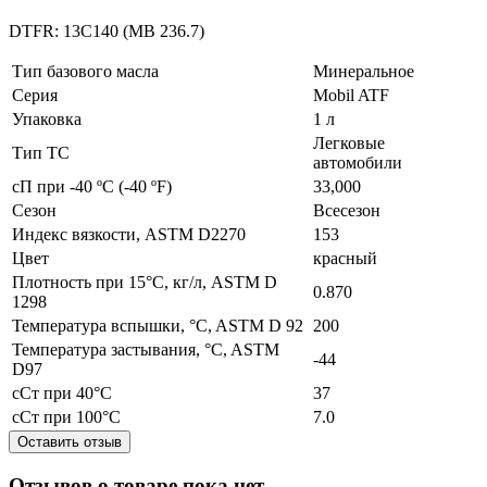
DTFR: 13С140 (MB 236.7)
Тип базового масла
Минеральное
Серия
Mobil ATF
Упаковка
1 л
Легковые
Тип ТС
автомобили
сП при -40 ºC (-40 ºF)
33,000
Сезон
Всесезон
Индекс вязкости, ASTM D2270
153
Цвет
красный
Плотность при 15°C, кг/л, АSTM D
0.870
1298
Температура вспышки, °C, ASTM D 92
200
Температура застывания, °C, ASTM
-44
D97
сСт при 40°C
37
сСт при 100°C
7.0
Оставить отзыв
Отзывов о товаре пока нет