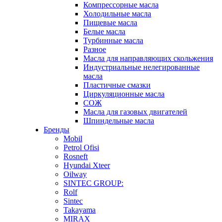
Компрессорные масла
Холодильные масла
Пищевые масла
Белые масла
Турбинные масла
Разное
Масла для направляющих скольжения
Индустриальные нелегированные
масла
Пластичные смазки
Циркуляционные масла
СОЖ
Масла для газовых двигателей
Шпиндельные масла
Бренды
Mobil
Petrol Ofisi
Rosneft
Hyundai Xteer
Oilway
SINTEC GROUP:
Rolf
Sintec
Takayama
MIRAX