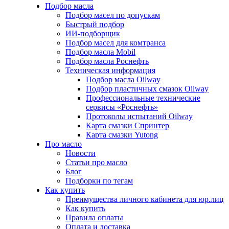
Подбор масла
Подбор масел по допускам
Быстрый подбор
ИИ-подборщик
Подбор масел для комтранса
Подбор масла Mobil
Подбор масла Роснефть
Техническая информация
Подбор масла Oilway
Подбор пластичных смазок Oilway
Профессиональные технические
сервисы «Роснефть»
Протоколы испытаний Oilway
Карта смазки Спринтер
Карта смазки Yutong
Про масло
Новости
Статьи про масло
Блог
Подборки по тегам
Как купить
Преимущества личного кабинета для юр.лиц
Как купить
Правила оплаты
Оплата и доставка