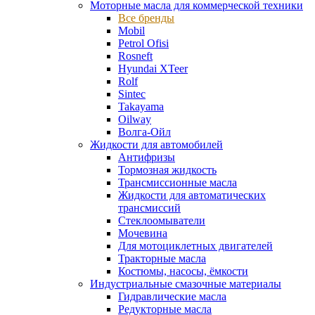
Моторные масла для коммерческой техники
Все бренды
Mobil
Petrol Ofisi
Rosneft
Hyundai XTeer
Rolf
Sintec
Takayama
Oilway
Волга-Ойл
Жидкости для автомобилей
Антифризы
Тормозная жидкость
Трансмиссионные масла
Жидкости для автоматических
трансмиссий
Стеклоомыватели
Мочевина
Для мотоциклетных двигателей
Тракторные масла
Костюмы, насосы, ёмкости
Индустриальные смазочные материалы
Гидравлические масла
Редукторные масла