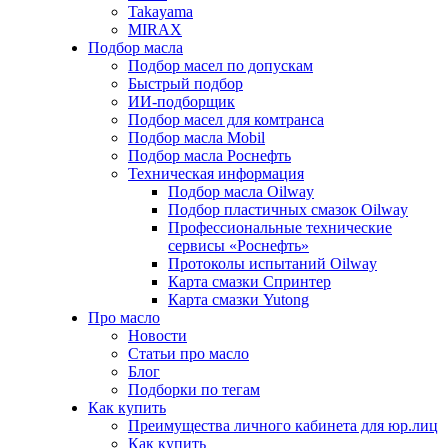
Takayama
MIRAX
Подбор масла
Подбор масел по допускам
Быстрый подбор
ИИ-подборщик
Подбор масел для комтранса
Подбор масла Mobil
Подбор масла Роснефть
Техническая информация
Подбор масла Oilway
Подбор пластичных смазок Oilway
Профессиональные технические
сервисы «Роснефть»
Протоколы испытаний Oilway
Карта смазки Спринтер
Карта смазки Yutong
Про масло
Новости
Статьи про масло
Блог
Подборки по тегам
Как купить
Преимущества личного кабинета для юр.лиц
Как купить