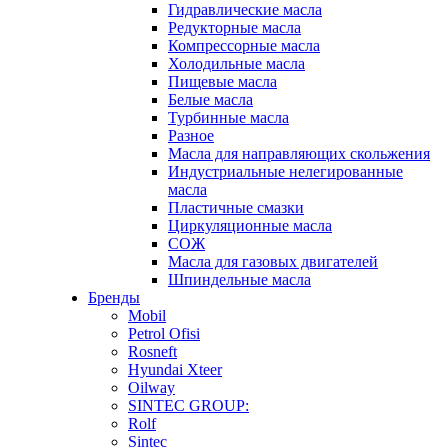
Гидравлические масла
Редукторные масла
Компрессорные масла
Холодильные масла
Пищевые масла
Белые масла
Турбинные масла
Разное
Масла для направляющих скольжения
Индустриальные нелегированные
масла
Пластичные смазки
Циркуляционные масла
СОЖ
Масла для газовых двигателей
Шпиндельные масла
Бренды
Mobil
Petrol Ofisi
Rosneft
Hyundai Xteer
Oilway
SINTEC GROUP:
Rolf
Sintec