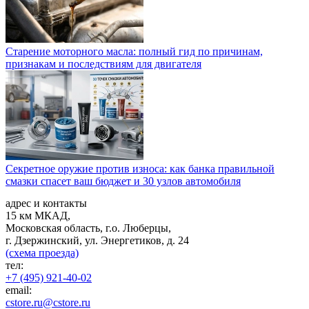
Старение моторного масла: полный гид по причинам,
признакам и последствиям для двигателя
Секретное оружие против износа: как банка правильной
смазки спасет ваш бюджет и 30 узлов автомобиля
адрес и контакты
15 км МКАД,
Московская область, г.о. Люберцы,
г. Дзержинский, ул. Энергетиков, д. 24
(схема проезда)
тел:
+7 (495) 921-40-02
email:
cstore.ru@cstore.ru