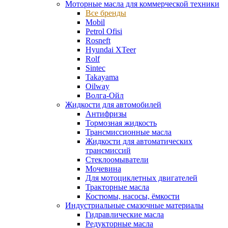
Моторные масла для коммерческой техники
Все бренды
Mobil
Petrol Ofisi
Rosneft
Hyundai XTeer
Rolf
Sintec
Takayama
Oilway
Волга-Ойл
Жидкости для автомобилей
Антифризы
Тормозная жидкость
Трансмиссионные масла
Жидкости для автоматических
трансмиссий
Стеклоомыватели
Мочевина
Для мотоциклетных двигателей
Тракторные масла
Костюмы, насосы, ёмкости
Индустриальные смазочные материалы
Гидравлические масла
Редукторные масла