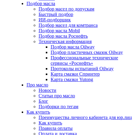
Подбор масла
Подбор масел по допускам
Быстрый подбор
ИИ-подборщик
Подбор масел для комтранса
Подбор масла Mobil
Подбор масла Роснефть
Техническая информация
Подбор масла Oilway
Подбор пластичных смазок Oilway
Профессиональные технические
сервисы «Роснефть»
Протоколы испытаний Oilway
Карта смазки Спринтер
Карта смазки Yutong
Про масло
Новости
Статьи про масло
Блог
Подборки по тегам
Как купить
Преимущества личного кабинета для юр.лиц
Как купить
Правила оплаты
Оплата и доставка