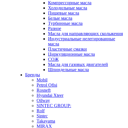
Компрессорные масла
Холодильные масла
Пищевые масла
Белые масла
Турбинные масла
Разное
Масла для направляющих скольжения
Индустриальные нелегированные
масла
Пластичные смазки
Циркуляционные масла
СОЖ
Масла для газовых двигателей
Шпиндельные масла
Бренды
Mobil
Petrol Ofisi
Rosneft
Hyundai Xteer
Oilway
SINTEC GROUP:
Rolf
Sintec
Takayama
MIRAX