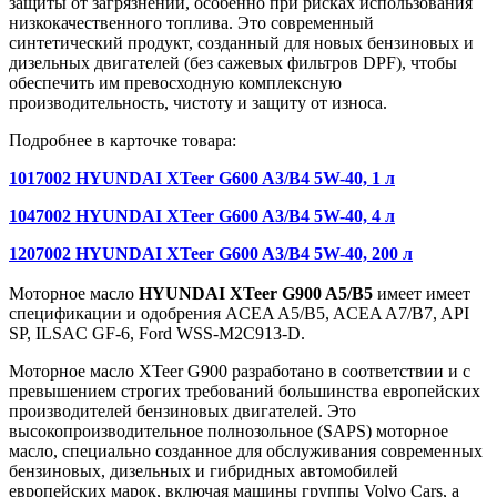
защиты от загрязнений, особенно при рисках использования
низкокачественного топлива. Это современный
синтетический продукт, созданный для новых бензиновых и
дизельных двигателей (без сажевых фильтров DPF), чтобы
обеспечить им превосходную комплексную
производительность, чистоту и защиту от износа.
Подробнее в карточке товара:
1017002 HYUNDAI XTeer G600 A3/B4 5W-40, 1 л
1047002 HYUNDAI XTeer G600 A3/B4 5W-40, 4 л
1207002 HYUNDAI XTeer G600 A3/B4 5W-40, 200 л
Моторное масло
HYUNDAI XTeer G900 A5/B5
имеет имеет
спецификации и одобрения ACEA A5/B5, ACEA A7/B7, API
SP, ILSAC GF-6, Ford WSS-M2C913-D.
Моторное масло XTeer G900 разработано в соответствии и с
превышением строгих требований большинства европейских
производителей бензиновых двигателей. Это
высокопроизводительное полнозольное (SAPS) моторное
масло, специально созданное для обслуживания современных
бензиновых, дизельных и гибридных автомобилей
европейских марок, включая машины группы Volvo Cars, а